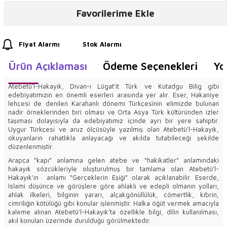
Favorilerime Ekle
Fiyat Alarmı
Stok Alarmı
Ürün Açıklaması
Ödeme Seçenekleri
Yo
Atebetü’l-Hakayık, Divan-ı Lügat’it Türk ve Kutadgu Bilig gibi
edebiyatımızın en önemli eserleri arasında yer alır. Eser, Hakaniye
lehçesi de denilen Karahanlı dönemi Türkçesinin elimizde bulunan
nadir örneklerinden biri olması ve Orta Asya Türk kültüründen izler
taşıması dolayısıyla da edebiyatımız içinde ayrı bir yere sahiptir.
Uygur Türkçesi ve aruz ölçüsüyle yazılmış olan Atebetü’l-Hakayık,
okuyanların rahatlıkla anlayacağı ve akılda tutabileceği şekilde
düzenlenmiştir.
Arapça “kapı” anlamına gelen atebe ve “hakikatler” anlamındaki
hakayık sözcükleriyle oluşturulmuş bir tamlama olan Atebetü’l-
Hakayık’ın anlamı “Gerçeklerin Eşiği” olarak açıklanabilir. Eserde,
İslami düşünce ve görüşlere göre ahlaklı ve edepli olmanın yolları,
ahlak ilkeleri, bilginin yararı, alçakgönüllülük, cömertlik, kibrin,
cimriliğin kötülüğü gibi konular işlenmiştir. Halka öğüt vermek amacıyla
kaleme alınan Atebetü’l-Hakayık’ta özellikle bilgi, dilin kullanılması,
akıl konuları üzerinde durulduğu görülmektedir.