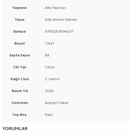
Yayınevi
:
Alfa Yayınları
Yazar
:
Edib Ahmet Yükneki
Barkod
:
9786253894207
Boyut
:
13x21
Sayfa Sayısı
:
88
Cilt Tipi
:
Ciltsiz
Kağıt Cinsi
:
2. Hamur
Basım Yılı
:
2026
Çevirmen
:
Ayşegül Çakan
Cep Boy
:
Hayır
YORUMLAR