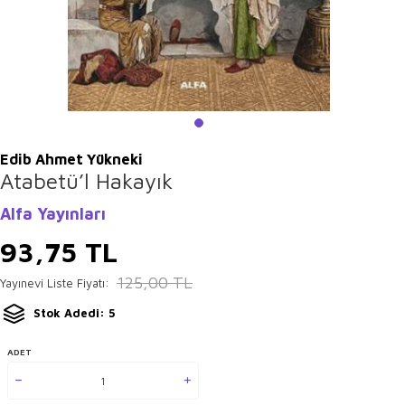
Edib Ahmet Yükneki
Atabetü’l Hakayık
Alfa Yayınları
93,75
TL
125,00
TL
Yayınevi Liste Fiyatı:
Stok Adedi: 5
ADET