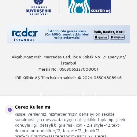
Akçaburgaz Mah. Mercedes Cad. 1584 Sokak No: 21 Esenyurt/
İstanbul
Mersis No: 0563065227000001
İBB Kültür AŞ Tüm hakları saklıdır. © 2024
08504808946
Çerez Kullanımı
Kişisel verileriniz, hizmetlerimizin daha iyi bir şekilde
sunulması için mevzuata uygun bir şekilde toplanıp işlenir.
Konuyla ilgili detaylı bilgi almak için <2;a style="2;text-
decoration:underline;"2; target="2;_blank"2;
href="2;/yardim#ssscerezpolitikasi"2;>2; Çerez