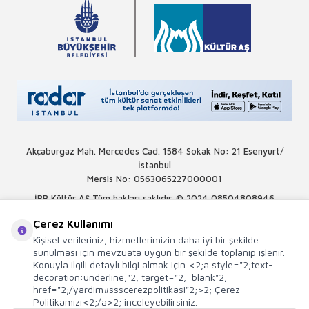
Akçaburgaz Mah. Mercedes Cad. 1584 Sokak No: 21 Esenyurt/
İstanbul
Mersis No: 0563065227000001
İBB Kültür AŞ Tüm hakları saklıdır. © 2024
08504808946
Çerez Kullanımı
Kişisel verileriniz, hizmetlerimizin daha iyi bir şekilde
sunulması için mevzuata uygun bir şekilde toplanıp işlenir.
Konuyla ilgili detaylı bilgi almak için <2;a style="2;text-
decoration:underline;"2; target="2;_blank"2;
href="2;/yardim#ssscerezpolitikasi"2;>2; Çerez
Politikamızı<2;/a>2; inceleyebilirsiniz.