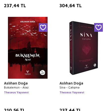
237,44
TL
304,64
TL
Aslıhan Doğa
Aslıhan Doğa
Bukalemun - Alaz
Sina - Çatışma
Theseus Yayınevi
Theseus Yayınevi
210,56
TL
237,44
TL