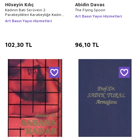
Hüseyin Kılıç
Abidin Davas
Kadının Batı Serüveni 2:
The Flying Spoon
Parabeylikten Karabeyliğe Kadın
Art Basın Yayın Hizmetleri
ve Cinsellik
Art Basın Yayın Hizmetleri
102,30
TL
96,10
TL