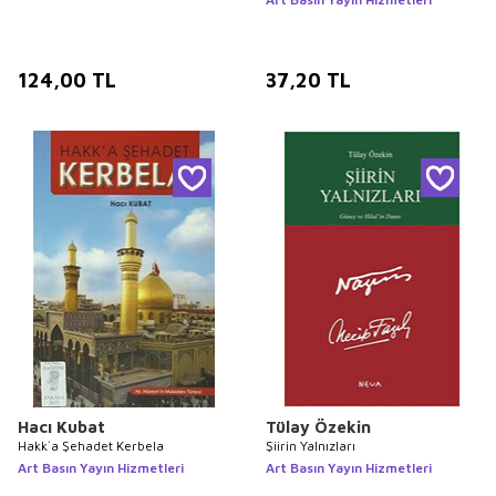
124,00
TL
37,20
TL
Hacı Kubat
Tülay Özekin
Hakk`a Şehadet Kerbela
Şiirin Yalnızları
Art Basın Yayın Hizmetleri
Art Basın Yayın Hizmetleri