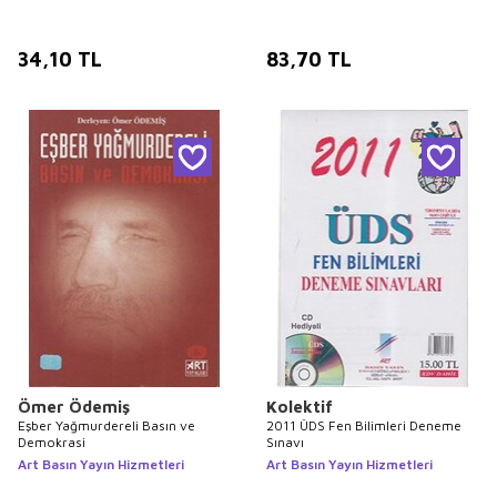
34,10
TL
83,70
TL
Ömer Ödemiş
Kolektif
Eşber Yağmurdereli Basın ve
2011 ÜDS Fen Bilimleri Deneme
Demokrasi
Sınavı
Art Basın Yayın Hizmetleri
Art Basın Yayın Hizmetleri