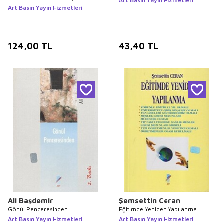
Art Basın Yayın Hizmetleri
Intermediate Learners
Art Basın Yayın Hizmetleri
124,00
TL
43,40
TL
Ali Başdemir
Şemsettin Ceran
Gönül Penceresinden
Eğitimde Yeniden Yapılanma
Art Basın Yayın Hizmetleri
Art Basın Yayın Hizmetleri