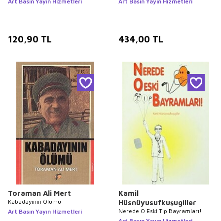
Art Basın Yayın Hizmetleri
Art Basın Yayın Hizmetleri
120,90
TL
434,00
TL
Toraman Ali Mert
Kamil
Kabadayının Ölümü
Hüsnüyusufkuşugiller
Nerede O Eski Tıp Bayramları!
Art Basın Yayın Hizmetleri
Art Basın Yayın Hizmetleri