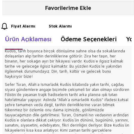
Favorilerime Ekle
Fiyat Alarmı
Stok Alarmı
Ürün Açıklaması
Ödeme Seçenekleri
Yo
Kudüs, tarih boyunca birçok dönüşüme sahne olsa da sokaklarında
dolaşanları alıp tarihin derinliklerine götürür. Zira her taşın, her
binanın, her sokağın ayrı bir hikâyesi vardır. Kudüs`e ilgisiz kalmak
tarihe ve geleceğe ilgisiz kalmaktır. Bu yüzden Kudüs`le yakından
ilgilenmek durumundayız. Din, tarih, kültür ve gelecek bunu
haykırıyor bize!
Sefer Turan, Allah`a Ismarladık Kudüs kitabında yakın tarihi, çağdaş
siyasi gündemlere angaje biçimde çekişmeli bir alan olmayı sürdüren
Filistin`de yaşanan trajik hadiselerin tarihî arka planına ışık tutan
hatırlatmalar yapıyor. Aslında “Allah`a ısmarladık Kudüs” ifadesi kutsal
şehre tamamen veda değil, tarihin derinliklerine varan bitmek
tükenmez bir özlemle onu daima içimizde, gönlümüzde
taşıyacağımızın dile getirilmesi. Turan, Osmanlı`nın vedasının ardından
Kudüs`e olanlara dikkat çekiyor. Kudüs`ün dününü, bugününü, yarınını,
sanatını, siyasetini, edebiyatını, fikrî derinliğini derliyor. Bize Kudüs`ün
hikâyelerini kısa kısa anlatıyor. Kimi zaman tarihî gerçeklere