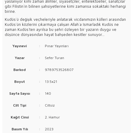
yaslanıyor kimi zaman âlimler, siyasetçiler, entelektüeller, sanatçılar
gibi Filistin`in bilinen şahsiyetlerine kimi zamansa sokaktaki herhangi
birine.
Kudüs`ü değişik veçheleriyle anlatarak vicdanımızın külleri arasından
Kudüs`ün közlerini çıkarmaya çalışan Allah`a Ismarladık Kudüs ne
zaman Kudüs`ten ayrılsa bu şehri özleyen bir yazarın duygu ve
düşünce dünyasından hayat bahşeden kesitler sunuyor...
Yayınevi
:
Pınar Yayınları
Yazar
:
Sefer Turan
Barkod
:
9789753526807
Boyut
:
13.5x21
Sayfa Sayısı
:
140
Cilt Tipi
:
Ciltsiz
Kağıt Cinsi
:
2. Hamur
Basım Yılı
:
2023