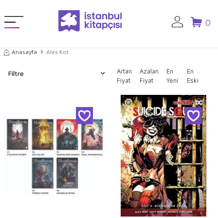
0
Anasayfa
Ales Kot
Artan
Azalan
En
En
Filtre
Fiyat
Fiyat
Yeni
Eski