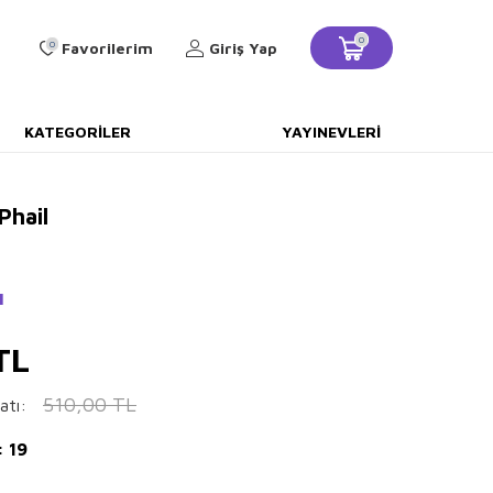
0
0
Favorilerim
Giriş Yap
KATEGORILER
YAYINEVLERI
Phail
ı
TL
510,00
TL
atı:
: 19