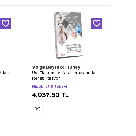
Volga Bayrakçı Tunay
Chris
tlası
Üst Ekstremite Yaralanmalarında
Ameliy
Rehabilitasyon
Nörom
Hipokrat Kitabevi
Hipokr
4.037,50
TL
3.8