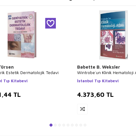
Türsen
Babette B. Weksler
rik Estetik Dermatolojik Tedavi
Wintrobe`un Klinik Hematoloji A
l Tıp Kitabevi
İstanbul Tıp Kitabevi
1,44
TL
4.373,60
TL