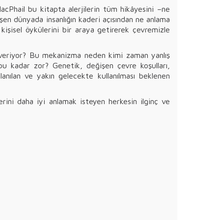
cPhail bu kitapta alerjilerin tüm hikâyesini –ne
işen dünyada insanlığın kaderi açısından ne anlama
n kişisel öykülerini bir araya getirerek çevremizle
r veriyor? Bu mekanizma neden kimi zaman yanlış
 bu kadar zor? Genetik, değişen çevre koşulları,
lanılan ve yakın gelecekte kullanılması beklenen
lerini daha iyi anlamak isteyen herkesin ilginç ve