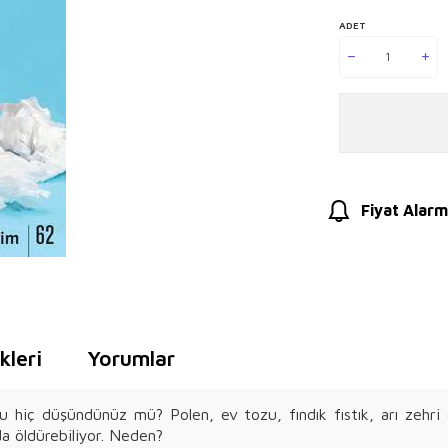
ADET
Fiyat Alarm
leri
Yorumlar
nu hiç düşündünüz mü? Polen, ev tozu, fındık fıstık, arı zehr
da öldürebiliyor. Neden?