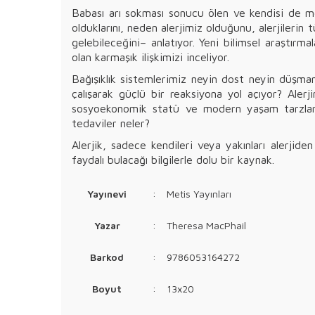
Babası arı sokması sonucu ölen ve kendisi de me
olduklarını, neden alerjimiz olduğunu, alerjileri
gelebileceğini– anlatıyor. Yeni bilimsel araştırma
olan karmaşık ilişkimizi inceliyor.
Bağışıklık sistemlerimiz neyin dost neyin düşm
çalışarak güçlü bir reaksiyona yol açıyor? Aler
sosyoekonomik statü ve modern yaşam tarzlarımız
tedaviler neler?
Alerjik, sadece kendileri veya yakınları alerjide
faydalı bulacağı bilgilerle dolu bir kaynak.
Yayınevi
:
Metis Yayınları
Yazar
:
Theresa MacPhail
Barkod
:
9786053164272
Boyut
:
13x20