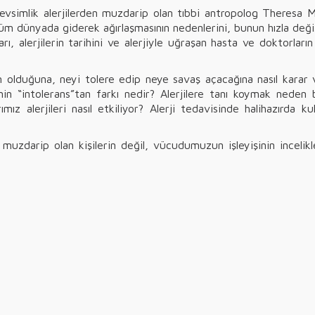
vsimlik alerjilerden muzdarip olan tıbbi antropolog Theresa Ma
n tüm dünyada giderek ağırlaşmasının nedenlerini, bunun hızla değ
ları, alerjilerin tarihini ve alerjiyle uğraşan hasta ve doktorları
an olduğuna, neyi tolere edip neye savaş açacağına nasıl kara
jinin “intolerans”tan farkı nedir? Alerjilere tanı koymak neden
 alerjileri nasıl etkiliyor? Alerji tedavisinde halihazırda kul
n muzdarip olan kişilerin değil, vücudumuzun işleyişinin incelik