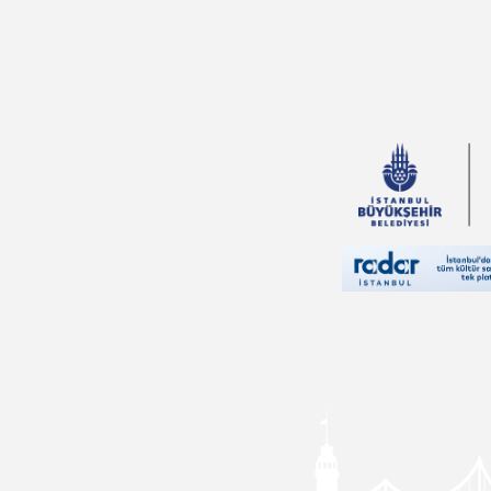
Mehmet Akif
Ersoy
Ahmet Kabaklı
Thomas More
Charles Perrault
Vehbi Vakkasoğlu
Bram Stoker
Andrew Lang
Falih Rıfkı Atay
Sinan Yağmur
Yusuf Tavaslı
Hüseyin Nihal
Atsız
Pierre Loti
Felicity Brooks
Ali Haydar Haksal