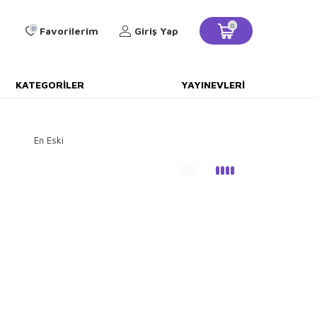
0
0
Favorilerim
Giriş Yap
KATEGORILER
YAYINEVLERI
En Eski