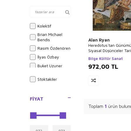
Kolektif
Brian Michael
Bendis
Alan Ryan
Heredotus`tan Günüm
Rasim Özdenören
Siyasal Düşünceler Tari
İlyas Özbay
Bilge Kültür Sanat
972,00
TL
Buket Uzuner
Elif Akardaş
Stoktakiler
Yusuf Akçura
İlyas Güneş
FIYAT
Ebubekir Subaşı
Toplam
1
ürün bulun
Halil İnalcık
Sue Graves
Alphonse Daudet