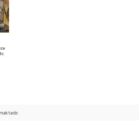
üze
hi
maktadır.