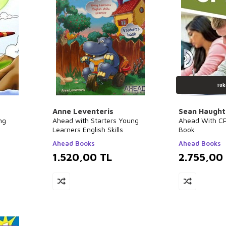
Tük
Anne Leventeris
Sean Haugh
ng
Ahead with Starters Young
Ahead With CP
Learners English Skills
Book
Ahead Books
Ahead Books
1.520,00
TL
2.755,00