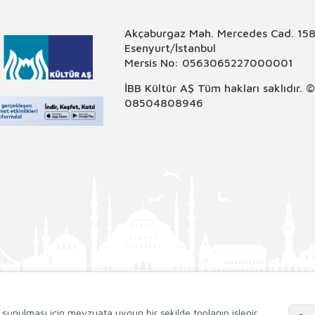
Akçaburgaz Mah. Mercedes Cad. 158
Esenyurt/İstanbul
Mersis No: 0563065227000001
İBB Kültür AŞ Tüm hakları saklıdır. 
08504808946
de sunulması için mevzuata uygun bir şekilde toplanıp işlenir.