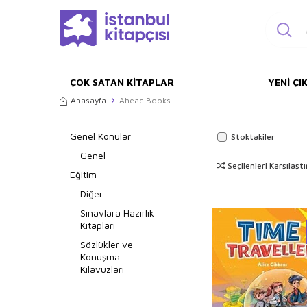
ÇOK SATAN KITAPLAR
YENI ÇI
Anasayfa
Ahead Books
Genel Konular
Stoktakiler
Genel
Seçilenleri Karşılaştı
Eğitim
Diğer
Sınavlara Hazırlık
Kitapları
Sözlükler ve
Konuşma
Kılavuzları
Dil Öğrenimi