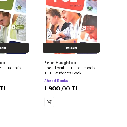
endi
Tükendi
ton
Sean Haughton
E Student`s
Ahead With FCE For Schools
+ CD Student’s Book
Ahead Books
TL
1.900,00
TL