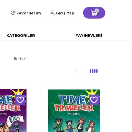
0
0
Favorilerim
Giriş Yap
KATEGORILER
YAYINEVLERI
En Eski