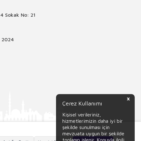
4 Sokak No: 21
© 2024
X
Çerez Kullanımı
Kişisel verileriniz,
hizmetlerimizin daha iyi bir
şekilde sunulması için
mevzuata uygun bir şekilde
toplanıp işlenir. Konuyla ilgili