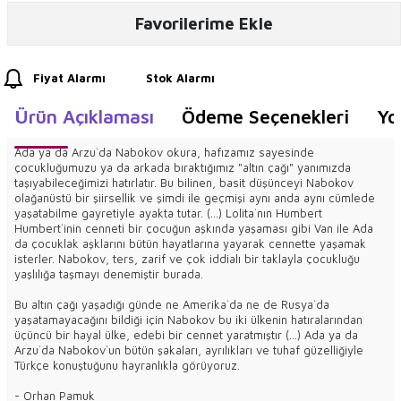
Favorilerime Ekle
Fiyat Alarmı
Stok Alarmı
Ürün Açıklaması
Ödeme Seçenekleri
Yo
Ada ya da Arzu`da Nabokov okura, hafızamız sayesinde
çocukluğumuzu ya da arkada bıraktığımız "altın çağı" yanımızda
taşıyabileceğimizi hatırlatır. Bu bilinen, basit düşünceyi Nabokov
olağanüstü bir şiirsellik ve şimdi ile geçmişi aynı anda aynı cümlede
yaşatabilme gayretiyle ayakta tutar. (...) Lolita`nın Humbert
Humbert`inin cenneti bir çocuğun aşkında yaşaması gibi Van ile Ada
da çocuklak aşklarını bütün hayatlarına yayarak cennette yaşamak
isterler. Nabokov, ters, zarif ve çok iddialı bir taklayla çocukluğu
yaşlılığa taşmayı denemiştir burada.
Bu altın çağı yaşadığı günde ne Amerika`da ne de Rusya`da
yaşatamayacağını bildiği için Nabokov bu iki ülkenin hatıralarından
üçüncü bir hayal ülke, edebi bir cennet yaratmıştır (...) Ada ya da
Arzu`da Nabokov`un bütün şakaları, ayrılıkları ve tuhaf güzelliğiyle
Türkçe konuştuğunu hayranlıkla görüyoruz.
- Orhan Pamuk