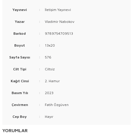
Yayınevi
:
İletişim Yayınevi
Yazar
:
Vladimir Nabokov
Barkod
:
9789754709513
Boyut
:
13x20
Sayfa Sayısı
:
576
Cilt Tipi
:
Ciltsiz
Kağıt Cinsi
:
2. Hamur
Basım Yılı
:
2023
Çevirmen
:
Fatih Özgüven
Cep Boy
:
Hayır
YORUMLAR