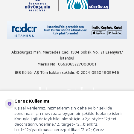
Akçaburgaz Mah. Mercedes Cad. 1584 Sokak No: 21 Esenyurt/
İstanbul
Mersis No: 0563065227000001
İBB Kültür AŞ Tüm hakları saklıdır. © 2024
08504808946
Çerez Kullanımı
Kişisel verileriniz, hizmetlerimizin daha iyi bir şekilde
sunulması için mevzuata uygun bir şekilde toplanıp işlenir.
Konuyla ilgili detaylı bilgi almak için <2;a style="2;text-
decoration:underline;"2; target="2;_blank"2;
href="2;/yardim#ssscerezpolitikasi"2;>2; Çerez