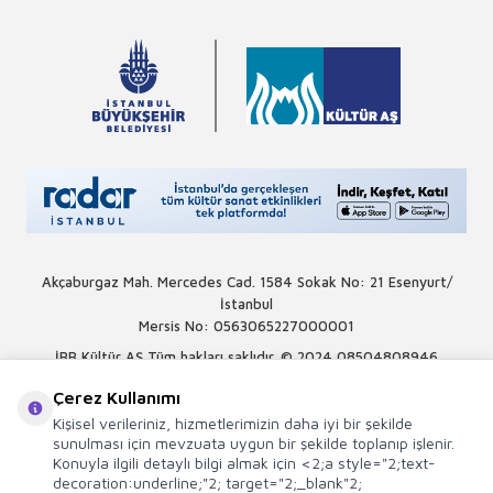
Akçaburgaz Mah. Mercedes Cad. 1584 Sokak No: 21 Esenyurt/
İstanbul
Mersis No: 0563065227000001
İBB Kültür AŞ Tüm hakları saklıdır. © 2024
08504808946
Çerez Kullanımı
Kişisel verileriniz, hizmetlerimizin daha iyi bir şekilde
sunulması için mevzuata uygun bir şekilde toplanıp işlenir.
Konuyla ilgili detaylı bilgi almak için <2;a style="2;text-
decoration:underline;"2; target="2;_blank"2;