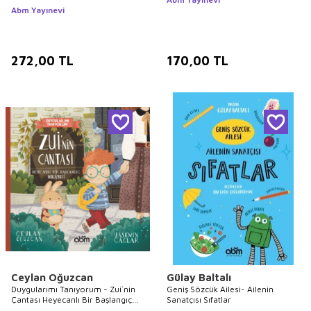
Abm Yayınevi
272,00
TL
170,00
TL
Ceylan Oğuzcan
Gülay Baltalı
Duygularımı Tanıyorum - Zui`nin
Geniş Sözcük Ailesi- Ailenin
Çantası Heyecanlı Bir Başlangıç
Sanatçısı Sıfatlar
Hikayesi