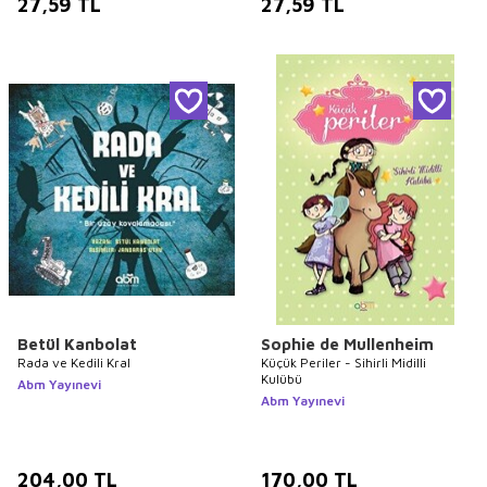
27,59
TL
27,59
TL
Betül Kanbolat
Sophie de Mullenheim
Rada ve Kedili Kral
Küçük Periler - Sihirli Midilli
Kulübü
Abm Yayınevi
Abm Yayınevi
204,00
TL
170,00
TL