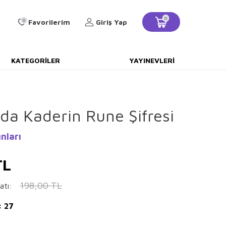
0
0
Favorilerim
Giriş Yap
KATEGORILER
YAYINEVLERI
da Kaderin Rune Şifresi
nları
L
198,00
TL
atı:
: 27