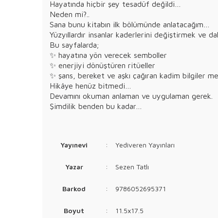
Hayatında hiçbir şey tesadüf değildi…
Neden mi?..
Sana bunu kitabın ilk bölümünde anlatacağım…
Yüzyıllardır insanlar kaderlerini değiştirmek ve daha
Bu sayfalarda;
✨ hayatına yön verecek semboller
✨ enerjiyi dönüştüren ritüeller
✨ şans, bereket ve aşkı çağıran kadim bilgiler me
Hikâye henüz bitmedi…
Devamını okuman anlaman ve uygulaman gerek.
Şimdilik benden bu kadar…
Yayınevi
:
Yediveren Yayınları
Yazar
:
Sezen Tatlı
Barkod
:
9786052695371
Boyut
:
11.5x17.5