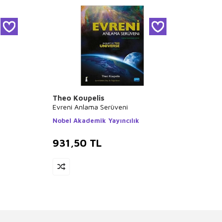
Theo Koupelis
Mark
Evreni Anlama Serüveni
Numero
Nobel Akademik Yayıncılık
Sarmal
931,50
TL
850