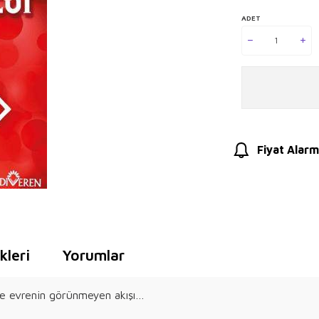
ADET
Fiyat Alarm
leri
Yorumlar
sı ve evrenin görünmeyen akışı…