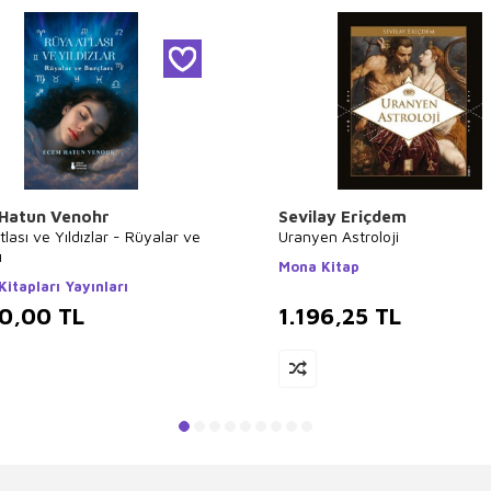
Hatun Venohr
Sevilay Eriçdem
lası ve Yıldızlar - Rüyalar ve
Uranyen Astroloji
ı
Mona Kitap
itapları Yayınları
00,00
TL
1.196,25
TL