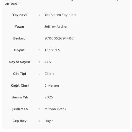
bir eser.
Yayınevi
:
Yediveren Yayınları
Yazar
:
Jeffrey Archer
Barkod
:
9786052694480
Boyut
:
13.5x19.5
Sayfa Sayısı
:
448
Cilt Tipi
:
Ciltsiz
Kağıt Cinsi
:
2. Hamur
Basım Yılı
:
2025
Çevirmen
:
Mirhan Petek
Cep Boy
:
Hayır