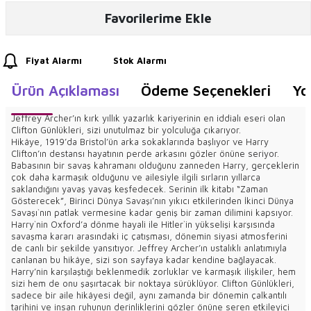
Favorilerime Ekle
Fiyat Alarmı
Stok Alarmı
Ürün Açıklaması
Ödeme Seçenekleri
Yo
Jeffrey Archer’ın kırk yıllık yazarlık kariyerinin en iddialı eseri olan
Clifton Günlükleri, sizi unutulmaz bir yolculuğa çıkarıyor.
Hikâye, 1919’da Bristol’ün arka sokaklarında başlıyor ve Harry
Clifton’ın destansı hayatının perde arkasını gözler önüne seriyor.
Babasının bir savaş kahramanı olduğunu zanneden Harry, gerçeklerin
çok daha karmaşık olduğunu ve ailesiyle ilgili sırların yıllarca
saklandığını yavaş yavaş keşfedecek. Serinin ilk kitabı “Zaman
Gösterecek”, Birinci Dünya Savaşı’nın yıkıcı etkilerinden İkinci Dünya
Savaşı`nın patlak vermesine kadar geniş bir zaman dilimini kapsıyor.
Harry`nin Oxford’a dönme hayali ile Hitler`in yükselişi karşısında
savaşma kararı arasındaki iç çatışması, dönemin siyasi atmosferini
de canlı bir şekilde yansıtıyor. Jeffrey Archer’ın ustalıklı anlatımıyla
canlanan bu hikâye, sizi son sayfaya kadar kendine bağlayacak.
Harry’nin karşılaştığı beklenmedik zorluklar ve karmaşık ilişkiler, hem
sizi hem de onu şaşırtacak bir noktaya sürüklüyor. Clifton Günlükleri,
sadece bir aile hikâyesi değil, aynı zamanda bir dönemin çalkantılı
tarihini ve insan ruhunun derinliklerini gözler önüne seren etkileyici