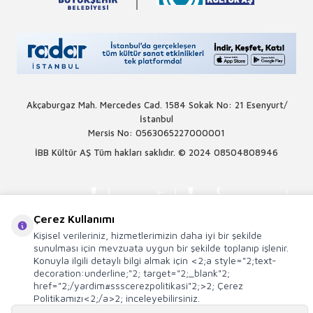
Akçaburgaz Mah. Mercedes Cad. 1584 Sokak No: 21 Esenyurt/
İstanbul
Mersis No: 0563065227000001
İBB Kültür AŞ Tüm hakları saklıdır. © 2024
08504808946
Çerez Kullanımı
Kişisel verileriniz, hizmetlerimizin daha iyi bir şekilde
sunulması için mevzuata uygun bir şekilde toplanıp işlenir.
Konuyla ilgili detaylı bilgi almak için <2;a style="2;text-
decoration:underline;"2; target="2;_blank"2;
href="2;/yardim#ssscerezpolitikasi"2;>2; Çerez
Politikamızı<2;/a>2; inceleyebilirsiniz.