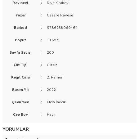
Yayınevi
:
Divit Kitabevi
Yazar
:
Cesare Pavese
Barkod
:
9786258069464
Boyut
:
13.5x21
Sayfa Sayısı
:
200
Cilt Tipi
:
Ciltsiz
Kağıt Cinsi
:
2. Hamur
Basım Yılı
:
2022
Çevirmen
:
Elçin İnecik
Cep Boy
:
Hayır
YORUMLAR