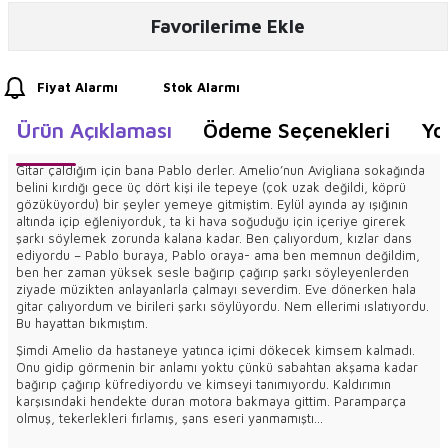
Favorilerime Ekle
Fiyat Alarmı
Stok Alarmı
Ürün Açıklaması
Ödeme Seçenekleri
Yo
Gitar çaldığım için bana Pablo derler. Amelio’nun Avigliana sokağında
belini kırdığı gece üç dört kişi ile tepeye (çok uzak değildi, köprü
gözüküyordu) bir şeyler yemeye gitmiştim. Eylül ayında ay ışığının
altında içip eğleniyorduk, ta ki hava soğuduğu için içeriye girerek
şarkı söylemek zorunda kalana kadar. Ben çalıyordum, kızlar dans
ediyordu – Pablo buraya, Pablo oraya- ama ben memnun değildim,
ben her zaman yüksek sesle bağırıp çağırıp şarkı söyleyenlerden
ziyade müzikten anlayanlarla çalmayı severdim. Eve dönerken hala
gitar çalıyordum ve birileri şarkı söylüyordu. Nem ellerimi ıslatıyordu.
Bu hayattan bıkmıştım.
Şimdi Amelio da hastaneye yatınca içimi dökecek kimsem kalmadı.
Onu gidip görmenin bir anlamı yoktu çünkü sabahtan akşama kadar
bağırıp çağırıp küfrediyordu ve kimseyi tanımıyordu. Kaldırımın
karşısındaki hendekte duran motora bakmaya gittim. Paramparça
olmuş, tekerlekleri fırlamış, şans eseri yanmamıştı…