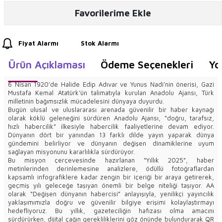
Favorilerime Ekle
Fiyat Alarmı
Stok Alarmı
Ürün Açıklaması
Ödeme Seçenekleri
Yo
6 Nisan 1920’de Halide Edip Adıvar ve Yunus Nadi’nin önerisi, Gazi
Mustafa Kemal Atatürk’ün talimatıyla kurulan Anadolu Ajansı, Türk
milletinin bağımsızlık mücadelesini dünyaya duyurdu.
Bugün ulusal ve uluslararası arenada güvenilir bir haber kaynağı
olarak köklü geleneğini sürdüren Anadolu Ajansı, “doğru, tarafsız,
hızlı habercilik” ilkesiyle habercilik faaliyetlerine devam ediyor.
Dünyanın dört bir yanından 13 farklı dilde yayın yaparak dünya
gündemini belirliyor ve dünyanın değişen dinamiklerine uyum
sağlayan misyonunu kararlılıkla sürdürüyor.
Bu misyon çerçevesinde hazırlanan “Yıllık 2025”, haber
metinlerinden derinlemesine analizlere, ödüllü fotoğraflardan
kapsamlı infografiklere kadar zengin bir içeriği bir araya getirerek,
geçmiş yılı geleceğe taşıyan önemli bir belge niteliği taşıyor. AA
olarak “Değişen dünyanın habercisi” anlayışıyla, yenilikçi yayıncılık
yaklaşımımızla doğru ve güvenilir bilgiye erişimi kolaylaştırmayı
hedefliyoruz. Bu yıllık, gazeteciliğin hafızası olma amacını
sürdürürken, dijital çağın gerekliliklerini göz önünde bulundurarak QR