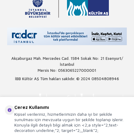
Akçaburgaz Mah. Mercedes Cad. 1584 Sokak No: 21 Esenyurt/
İstanbul
Mersis No: 0563065227000001
İBB Kültür AŞ Tüm hakları saklıdır. © 2024
08504808946
Çerez Kullanımı
Kişisel verileriniz, hizmetlerimizin daha iyi bir şekilde
sunulması için mevzuata uygun bir şekilde toplanıp işlenir.
Konuyla ilgili detaylı bilgi almak için <2;a style="2;text-
decoration:underline;"2; target="2;_blank"2;