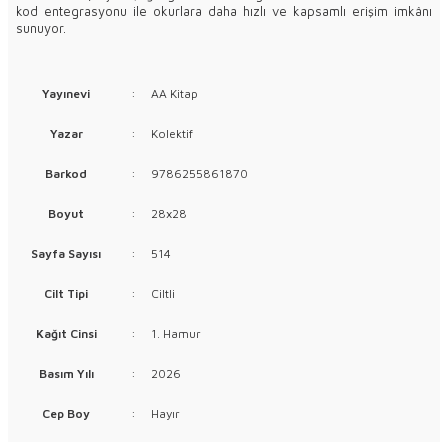
kod entegrasyonu ile okurlara daha hızlı ve kapsamlı erişim imkânı
sunuyor.
Yayınevi
:
AA Kitap
Yazar
:
Kolektif
Barkod
:
9786255861870
Boyut
:
28x28
Sayfa Sayısı
:
514
Cilt Tipi
:
Ciltli
Kağıt Cinsi
:
1. Hamur
Basım Yılı
:
2026
Cep Boy
:
Hayır