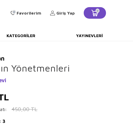
0
0
Favorilerim
Giriş Yap
KATEGORILER
YAYINEVLERI
an
ğın Yönetmenleri
evi
TL
450,00
TL
atı:
: 3