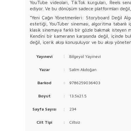
YouTube videoları, TikTok kurguları, Reels senary
ediyor. Ve bu dönüşüm sadece platformları değil, a
“Yeni Çağın Yönetmenleri: Storyboard Değil Algori
estetiği, YouTuber sineması, algoritma tabanlı iç
klasik sinemaya farklı bir gözle bakmak isteyen me
Kendini bir kameranın karşısında değil, içinde b
değil, içerik akışı konuşuluyor ve bu akışı yöneten
Yayınevi
:
Bilgeyol Yayınevi
Yazar
:
Salim Akdoğan
Barkod
:
9786259036403
Boyut
:
13.5x21.5
Sayfa Sayısı
:
234
Cilt Tipi
:
Ciltsiz