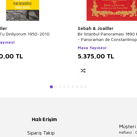
üler
Sebah & Joailler
ul`u Dinliyorum 1950-2010
Bir İstanbul Panoraması 1890 K
- Panoraman de Constantinop
ayınevi
Beyazıt
Masa Yayınevi
0,00
TL
5.375,00
TL
Hızlı Erişim
Müşteri
Haftaiçi :
Sipariş Takip