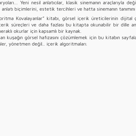
oları… Yeni nesil anlatıcılar, klasik sinemanın araçlarıyla değil
nlatı biçimlerini, estetik tercihleri ve hatta sinemanın tanımını 
tma Kovalayanlar” kitabı, görsel içerik üreticilerinin dijital 
erik süreçleri ve daha fazlası bu kitapta okunabilir bir dille 
raklı okurlar için kapsamlı bir kaynak.
ulan kuşağın görsel hafızasını çözümlemek için bu kitabın sayfal
ler, yönetmen değil... içerik algoritmaları.