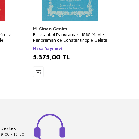
M. Sinan Genim
M. Si
ırmızı
Bir İstanbul Panoraması 1888 Mavi -
Bir İs
le
Panoraman de Constantinople Galata
Istan
Masa Yayınevi
Masa 
5.375,00
TL
5.3
 Destek
 09:00 - 18:00