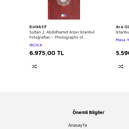
Kolektif
Ara G
Sultan 2. Abdülhamid Arşivi İstanbul
İstanb
Fotoğrafları - Photographs of
Masa Y
Istanbul From the Archives of Sultan
IRCICA
Abdülhamid 2
6.975,00
TL
5.59
Önemli Bilgiler
Anasayfa