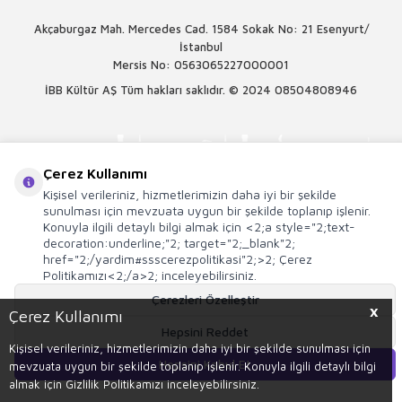
Akçaburgaz Mah. Mercedes Cad. 1584 Sokak No: 21 Esenyurt/
İstanbul
Mersis No: 0563065227000001
İBB Kültür AŞ Tüm hakları saklıdır. © 2024
08504808946
Çerez Kullanımı
Kişisel verileriniz, hizmetlerimizin daha iyi bir şekilde
sunulması için mevzuata uygun bir şekilde toplanıp işlenir.
Konuyla ilgili detaylı bilgi almak için <2;a style="2;text-
decoration:underline;"2; target="2;_blank"2;
href="2;/yardim#ssscerezpolitikasi"2;>2; Çerez
Politikamızı<2;/a>2; inceleyebilirsiniz.
Çerezleri Özelleştir
X
Çerez Kullanımı
Hepsini Reddet
T
-Soft
E-Ticaret
Sistemleriyle Hazırlanmıştır.
Kişisel verileriniz, hizmetlerimizin daha iyi bir şekilde sunulması için
Hepsini Kabul Et
mevzuata uygun bir şekilde toplanıp işlenir. Konuyla ilgili detaylı bilgi
Sepete Ekle
almak için Gizlilik Politikamızı inceleyebilirsiniz.