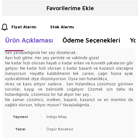
Favorilerime Ekle
Fiyat Alarmı
Stok Alarmı
Ürün Açıklaması
Ödeme Seçenekleri
Yo
Sen yavaşladığında her şey düzelecek...
Aşırı hızlı gitme. Her şey yerinde ve vaktinde güzel.
Ne kadar hızlı olursan hayatı o kadar erken ve kuvvetli yakalarsın gibi
geliyor. Ne kadar hızlı olursan o kadar başarılı ve kazançlı olacağına
inanıyorsun. Hayatta kalabilmenin tek çaresi, çağın hızına ayak
uydurabilmek diye düşünüyorsun. Oysa sen hızlandıkça,
stres ve kaos artıyor sadece... Sen hızlandıkça çözümsüz görünen
sorunlar, kaygı ve belirsizlik çoğalıyor. Çözmek için daha da
hızlandığında, çözümsüz bir hal alıyor her şey...
Ne zaman çözümcü, üretken, başarılı, kazançlı ve en önemlisi de
sağlıklı olursun, biliyor musun? Yavaşladığında...
Yayınevi
:
İndigo Kitap
Yazar
:
Özgür Bacaksız