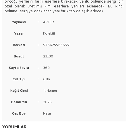
birçoğu yerlerini farklı eserlere bırakacak ve ilk bölümde sergi için
özel olarak üretilmiş kimi eserlere yenileri eklenecek. Bu ikinci
bölüme, sergiye odaklanan yeni bir kitap da eşlik edecek.
Yayınevi
:
ARTER
Yazar
:
Kolektif
Barkod
:
9786259658551
Boyut
:
23x30
Sayfa Sayısı
:
360
Cilt Tipi
:
Ciltli
Kağıt Cinsi
:
1. Hamur
Basım Yılı
:
2026
Cep Boy
:
Hayır
YORUMLAR