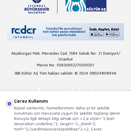
Akçaburgaz Mah. Mercedes Cad. 1584 Sokak No: 21 Esenyurt/
İstanbul
Mersis No: 0563065227000001
İBB Kültür AŞ Tüm hakları saklıdır. © 2024
08504808946
Çerez Kullanımı
Kişisel verileriniz, hizmetlerimizin daha iyi bir şekilde
sunulması için mevzuata uygun bir şekilde toplanıp işlenir.
Konuyla ilgili detaylı bilgi almak için <2;a style="2;text-
decoration:underline;"2; target="2;_blank"2;
href="2;/yardim#ssscerezpolitikasi"2;>2; Çerez