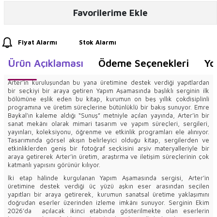
Favorilerime Ekle
Fiyat Alarmı
Stok Alarmı
Ürün Açıklaması
Ödeme Seçenekleri
Yo
Arter’in kuruluşundan bu yana üretimine destek verdiği yapıtlardan
bir seçkiyi bir araya getiren Yapım Aşamasında başlıklı serginin ilk
bölümüne eşlik eden bu kitap, kurumun on beş yıllık çokdisiplinli
programına ve üretim süreçlerine bütünlüklü bir bakış sunuyor. Emre
Baykal’ın kaleme aldığı “Sunuş” metniyle açılan yayında, Arter’in bir
sanat mekânı olarak mimari tasarım ve yapım süreçleri, sergileri,
yayınları, koleksiyonu, öğrenme ve etkinlik programları ele alınıyor.
Tasarımında görsel akışın belirleyici olduğu kitap, sergilerden ve
etkinliklerden geniş bir fotoğraf seçkisini arşiv materyalleriyle bir
araya getirerek Arter’in üretim, araştırma ve iletişim süreçlerinin çok
katmanlı yapısını görünür kılıyor.
İki etap hâlinde kurgulanan Yapım Aşamasında sergisi, Arter’in
üretimine destek verdiği üç yüzü aşkın eser arasından seçilen
yapıtları bir araya getirerek, kurumun sanatsal üretime yaklaşımını
doğrudan eserler üzerinden izleme imkânı sunuyor. Serginin Ekim
2026’da açılacak ikinci etabında gösterilmekte olan eserlerin