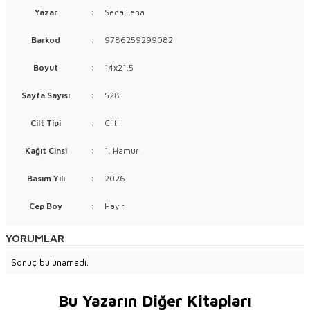
Yazar
:
Seda Lena
Barkod
:
9786259299082
Boyut
:
14x21.5
Sayfa Sayısı
:
528
Cilt Tipi
:
Ciltli
Kağıt Cinsi
:
1. Hamur
Basım Yılı
:
2026
Cep Boy
:
Hayır
YORUMLAR
Sonuç bulunamadı.
Bu Yazarın Diğer Kitapları