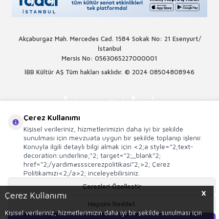
Akçaburgaz Mah. Mercedes Cad. 1584 Sokak No: 21 Esenyurt/
İstanbul
Mersis No: 0563065227000001
İBB Kültür AŞ Tüm hakları saklıdır. © 2024
08504808946
Çerez Kullanımı
Kişisel verileriniz, hizmetlerimizin daha iyi bir şekilde
sunulması için mevzuata uygun bir şekilde toplanıp işlenir.
Konuyla ilgili detaylı bilgi almak için <2;a style="2;text-
decoration:underline;"2; target="2;_blank"2;
href="2;/yardim#ssscerezpolitikasi"2;>2; Çerez
Politikamızı<2;/a>2; inceleyebilirsiniz.
Çerezleri Özelleştir
X
Çerez Kullanımı
Hepsini Reddet
T
-Soft
E-Ticaret
Sistemleriyle Hazırlanmıştır.
Kişisel verileriniz, hizmetlerimizin daha iyi bir şekilde sunulması için