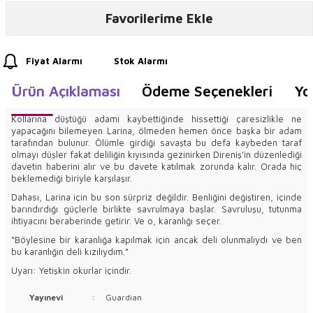
Favorilerime Ekle
Fiyat Alarmı
Stok Alarmı
Ürün Açıklaması
Ödeme Seçenekleri
Yo
Kollarına düştüğü adamı kaybettiğinde hissettiği çaresizlikle ne
yapacağını bilemeyen Larina, ölmeden hemen önce başka bir adam
tarafından bulunur. Ölümle girdiği savaşta bu defa kaybeden taraf
olmayı düşler fakat deliliğin kıyısında gezinirken Direniş’in düzenlediği
davetin haberini alır ve bu davete katılmak zorunda kalır. Orada hiç
beklemediği biriyle karşılaşır.
Dahası, Larina için bu son sürpriz değildir. Benliğini değiştiren, içinde
barındırdığı güçlerle birlikte savrulmaya başlar. Savruluşu, tutunma
ihtiyacını beraberinde getirir. Ve o, karanlığı seçer.
“Böylesine bir karanlığa kapılmak için ancak deli olunmalıydı ve ben
bu karanlığın deli kızılıydım.”
Uyarı: Yetişkin okurlar içindir.
Yayınevi
:
Guardian