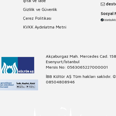
İptal ve İade
deste
Gizlilik ve Güvenlik
Sosyal
Çerez Politikası
KVKK Aydınlatma Metni
Akçaburgaz Mah. Mercedes Cad. 158
Esenyurt/İstanbul
Mersis No: 0563065227000001
İBB Kültür AŞ Tüm hakları saklıdır. 
08504808946