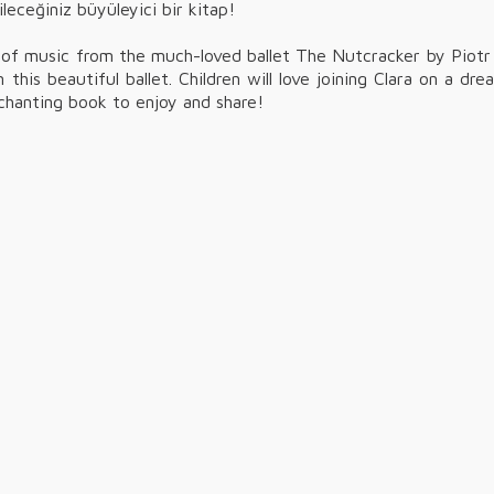
ileceğiniz büyüleyici bir kitap!
es of music from the much-loved ballet The Nutcracker by Piotr 
his beautiful ballet. Children will love joining Clara on a dr
chanting book to enjoy and share!