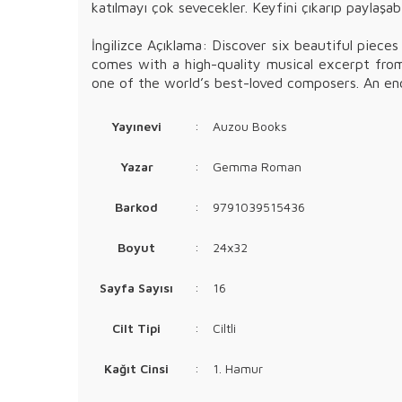
katılmayı çok sevecekler. Keyfini çıkarıp paylaşab
İngilizce Açıklama: Discover six beautiful piec
comes with a high-quality musical excerpt from t
one of the world’s best-loved composers. An en
Yayınevi
:
Auzou Books
Yazar
:
Gemma Roman
Barkod
:
9791039515436
Boyut
:
24x32
Sayfa Sayısı
:
16
Cilt Tipi
:
Ciltli
Kağıt Cinsi
:
1. Hamur