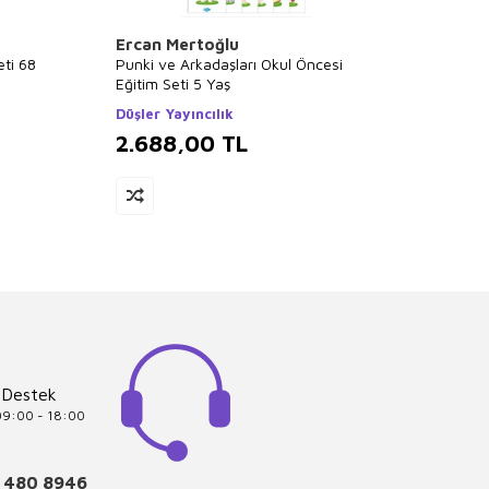
Ercan Mertoğlu
Kolek
ti 68
Punki ve Arkadaşları Okul Öncesi
Popüle
Eğitim Seti 5 Yaş
Nesin 
Düşler Yayıncılık
2.688,00
TL
2.6
 Destek
 09:00 - 18:00
 480 8946