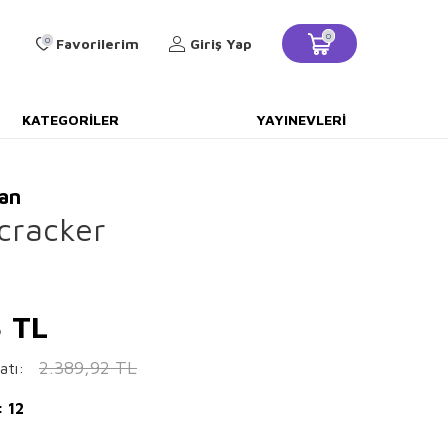
0
0
Favorilerim
Giriş Yap
KATEGORILER
YAYINEVLERI
an
cracker
3
TL
2.389,92
TL
atı:
: 12