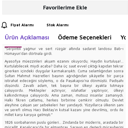
Favorilerime Ekle
Fiyat Alarmı
Stok Alarmı
Ürün Açıklaması
Ödeme Seçenekleri
Yo
“Serpintili yağmur ve sert rüzgâr altında sadaret landosu Bab-ı
Hümayun’dan dörtnala girdi.
Ayasofya müezzinleri akşam ezanını okuyordu; Haydin kurtuluşa!...
Kurtulabilecek miydi acaba? Daha üç saat evvel çıktığı kapıdan tekrar
girerken içindeki duygular karmakarışıktı. Cuma selamlığından sonra
Sultan Mahmut Hazretleri başının ağrıdığından şikâyetle bir parça
istirahat edeceğini söylemiş, o da Paşakapısı’na dönmüştü. Padişahı
düşündü. Zavallı adam, tek başına bir ülkeyi ayakta tutmaya
çalışıyordu. Mektepler açtırıyor, ıslahatlar yaptırıyor, ülkeyi
kalkındırmaya çalışıyordu. Ama zaman, mutsuz insanlar zamanıydı.
Halkı fikren çatlamış, herkes birbirine çemkirir olmuştu. Devlet
aleyhine çalışan şer şebekeleri her yandaydı. Yüzyıllarca ülkenin şanı
ve şerefi olmuş Hacı Bektaş’ın kutsal kazanı yine devrilmiş, ordu ile
millet karşı karşıya gelmişti.”
1826 sonbaharının puslu günleri… Zindanda bir müderris, arastada bir
mücellit, Kapalıçarşı’da bir elmastıraş. Sarayın en değerli mücevherini