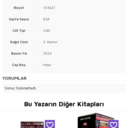
Boyut
:
13.5x21
Sayfa Sayısı
:
624
Cilt Tipi
:
Ciltli
Kağıt Cinsi
:
2. Hamur
Basım Yılı
:
2023
Cep Boy
:
Hayır
YORUMLAR
Sonuç bulunamadı.
Bu Yazarın Diğer Kitapları