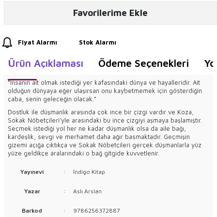
Favorilerime Ekle
Fiyat Alarmı
Stok Alarmı
Ürün Açıklaması
Ödeme Seçenekleri
Yo
“İnsanın ait olmak istediği yer kafasındaki dünya ve hayalleridir. Ait
olduğun dünyaya eğer ulaşırsan onu kaybetmemek için gösterdiğin
çaba, senin geleceğin olacak.”
Dostluk ile düşmanlık arasında çok ince bir çizgi vardır ve Koza,
Sokak Nöbetçileri’yle arasındaki bu ince çizgiyi aşmaya başlamıştır.
Seçmek istediği yol her ne kadar düşmanlık olsa da aile bağı,
kardeşlik, sevgi ve merhamet daha ağır basmaktadır. Geçmişin
gizemi açığa çıktıkça ve Sokak Nöbetçileri gerçek düşmanlarla yüz
yüze geldikçe aralarındaki o bağ gitgide kuvvetlenir.
Yayınevi
:
İndigo Kitap
Yazar
:
Aslı Arslan
Barkod
:
9786256372887