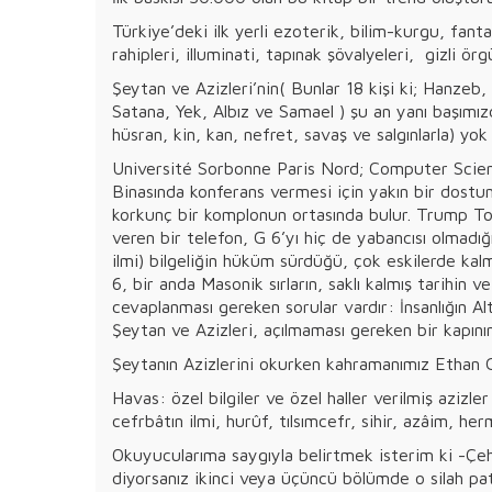
Türkiye’deki ilk yerli ezoterik, bilim-kurgu, fantas
rahipleri, illuminati, tapınak şövalyeleri, gizli örg
Şeytan ve Azizleri’nin( Bunlar 18 kişi ki; Hanzeb
Satana, Yek, Albız ve Samael ) şu an yanı başımız
hüsran, kin, kan, nefret, savaş ve salgınlarla) yok
Université Sorbonne Paris Nord; Computer Scie
Binasında konferans vermesi için yakın bir dostun
korkunç bir komplonun ortasında bulur. Trump Tow
veren bir telefon, G 6’yı hiç de yabancısı olmadı
ilmi) bilgeliğin hüküm sürdüğü, çok eskilerde kal
6, bir anda Masonik sırların, saklı kalmış tarihin
cevaplanması gereken sorular vardır: İnsanlığın 
Şeytan ve Azizleri, açılmaması gereken bir kapının 
Şeytanın Azizlerini okurken kahramanımız Ethan Gu
Havas: özel bilgiler ve özel haller verilmiş azizler 
cefrbâtın ilmi, hurûf, tılsımcefr, sihir, azâim, h
Okuyucularıma saygıyla belirtmek isterim ki -Çeh
diyorsanız ikinci veya üçüncü bölümde o silah pat