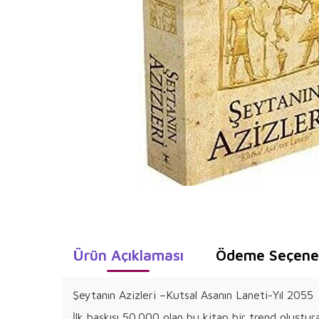
Ürün Açıklaması
Ödeme Seçenek
Şeytanın Azizleri –Kutsal Asanın Laneti-Yıl 2055
İlk baskısı 50.000 olan bu kitap bir trend oluştura