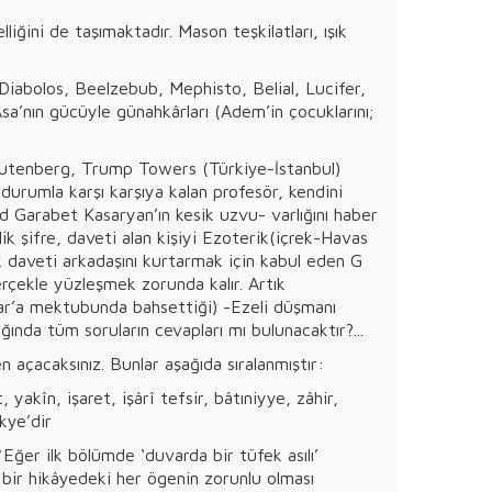
liğini de taşımaktadır. Mason teşkilatları, ışık
.
 Diabolos, Beelzebub, Mephisto, Belial, Lucifer,
sa’nın gücüyle günahkârları (Adem’in çocuklarını;
utenberg, Trump Towers (Türkiye-İstanbul)
durumla karşı karşıya kalan profesör, kendini
d Garabet Kasaryan’ın kesik uzvu- varlığını haber
ik şifre, daveti alan kişiyi Ezoterik(içrek-Havas
k daveti arkadaşını kurtarmak için kabul eden G
erçekle yüzleşmek zorunda kalır. Artık
sar’a mektubunda bahsettiği) -Ezeli düşmanı
ığında tüm soruların cevapları mı bulunacaktır?...
 açacaksınız. Bunlar aşağıda sıralanmıştır:
, yakîn, işaret, işârî tefsir, bâtıniyye, zâhir,
kye’dir
ğer ilk bölümde ‘duvarda bir tüfek asılı’
.*bir hikâyedeki her ögenin zorunlu olması