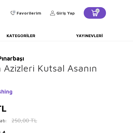
0
0
Favorilerim
Giriş Yap
KATEGORILER
YAYINEVLERI
Pınarbaşı
 Azizleri Kutsal Asanın
shing
L
250,00
TL
atı:
: 4