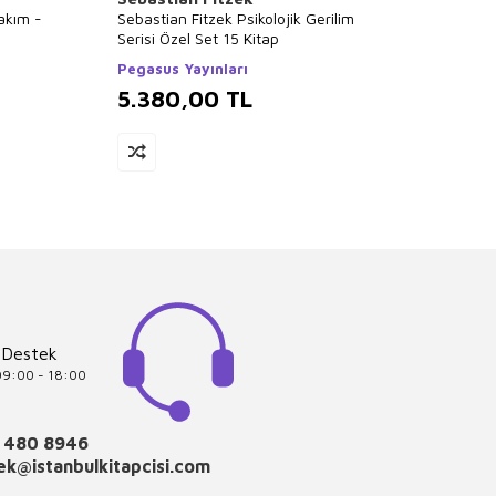
Takım -
Sebastian Fitzek Psikolojik Gerilim
Tüm Ki
Serisi Özel Set 15 Kitap
Kitap 
Pegasus Yayınları
Poziti
5.380,00
TL
5.3
 Destek
 09:00 - 18:00
 480 8946
k@istanbulkitapcisi.com