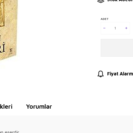
ADET
Fiyat Alarm
leri
Yorumlar
n eserdir.