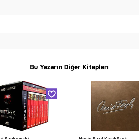
Bu Yazarın Diğer Kitapları
ej Sapkowski
Necip Fazıl Kısakürek