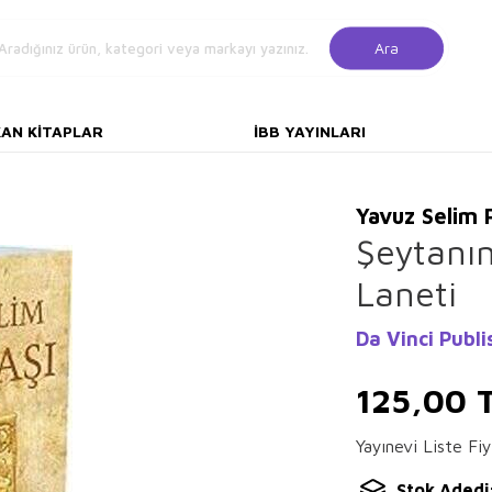
Ara
KAN KITAPLAR
İBB YAYINLARI
Yavuz Selim 
Şeytanın
Laneti
Da Vinci Publi
125,00
T
Yayınevi Liste Fiy
Stok Adedi