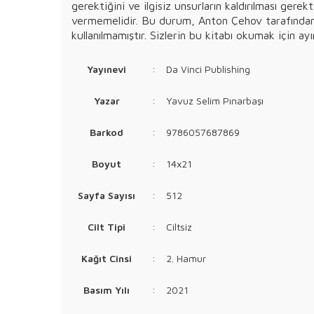
gerektiğini ve ilgisiz unsurların kaldırılması gerek
vermemelidir. Bu durum, Anton Çehov tarafından 
kullanılmamıştır. Sizlerin bu kitabı okumak için ay
Yayınevi
:
Da Vinci Publishing
Yazar
:
Yavuz Selim Pınarbaşı
Barkod
:
9786057687869
Boyut
:
14x21
Sayfa Sayısı
:
512
Cilt Tipi
:
Ciltsiz
Kağıt Cinsi
:
2. Hamur
Basım Yılı
:
2021