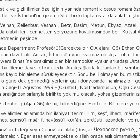
tik ve gizli ilimler özelliğinin yanında romantik casus romanı özel
ütler ve İstanbul’un gizemli SIR’ı bu kitapta ustalıkla anlatılmıştır
, Velhan, Zellenbur, Vesnan , Betr, Dasim, Metun, Ebyaz, Azael,
da olabilirler- cennetten yeryüzüne kovulmasından beri Kutsal A
 etmenin peşinde...
nce Department Profesörü(Gerçekte bir CIA ajanı: G6) Ethan G
dan davet alır. Ancak, İstanbul’a varır varmaz oldukça tuhaf bir 
ers Binası’na bırakılmış olan bir sembolün -yakın arkadaşı Üsta
ğı bir âleme davet etmektedir. Antikçağlarda kullanılan bu sembol
mış kayıp bir aleme sürükleyecektir. Sonu belli olmayan bu misti
 ve o güne dek görmediği yerlerin gizli dünyasında inanılmaz bir g
Altın Çağı-11 Ağustos 1999 -(Okültist, Nostradamus’un, Oğlu Ce
aralığından sırlarıyla birlikte yok mu olacak, yoksa gizemlerin ış
tenberg (Ajan G6) ile hiç bilmediğiniz Ezoterik Bilimlere yelken
ve âlimler anlamında bir ilahiyat terimi. ilim, keşf, ilham, mârifet
ermes, şemsü’l-maârif, havâssü’l-kur’ân, zerdüşti, azandeler ve ru
ov’un tüfeği veya Çehov’un silahı (Rusça: Чеховское ружьё), *E
lamalıdır. Eğer ateşlenmeyecekse o silah orada asılı olmamalıdır