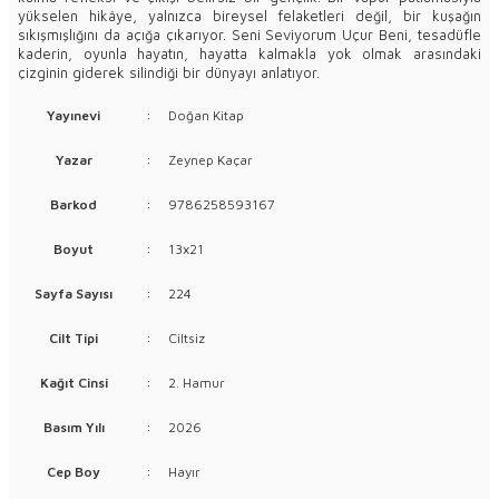
yükselen hikâye, yalnızca bireysel felaketleri değil, bir kuşağın
sıkışmışlığını da açığa çıkarıyor. Seni Seviyorum Uçur Beni, tesadüfle
kaderin, oyunla hayatın, hayatta kalmakla yok olmak arasındaki
çizginin giderek silindiği bir dünyayı anlatıyor.
Yayınevi
:
Doğan Kitap
Yazar
:
Zeynep Kaçar
Barkod
:
9786258593167
Boyut
:
13x21
Sayfa Sayısı
:
224
Cilt Tipi
:
Ciltsiz
Kağıt Cinsi
:
2. Hamur
Basım Yılı
:
2026
Cep Boy
:
Hayır