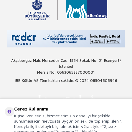
Akçaburgaz Mah. Mercedes Cad. 1584 Sokak No: 21 Esenyurt/
İstanbul
Mersis No: 0563065227000001
İBB Kültür AŞ Tüm hakları saklıdır. © 2024
08504808946
Çerez Kullanımı
Kişisel verileriniz, hizmetlerimizin daha iyi bir şekilde
sunulması için mevzuata uygun bir şekilde toplanıp işlenir.
Konuyla ilgili detaylı bilgi almak için <2;a style="2;text-
decoration:underline;"2; target="2;_blank"2;