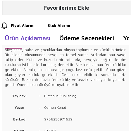
Favorilerime Ekle
Fiyat Alarmı
Stok Alarmı
Ürün Açıklaması
Ödeme Seçenekleri
Yo
Aile; anne, baba ve çocuklardan oluşan toplumun en küçük birimidir.
Bir ailenin oluşumunda sevgi en temel şarttır. Ardından onu saygı
takip eder. Mutlu ve huzurlu bir ortamda, sevgiyle sağlıklı iletişim
kurulursa iyi bir aile kurulmuş demektir. Aile kimi zaman fedakârlıklar
gerektirir. Ailenin, aile olması için çoğu kez cefa çekilir. Sonu güzel
olan şeyler zorluk gerektirir. Cefa çekilmelidir ki sonunda sefa
sürülsün. Bazen de fazla fedakârlık; vefasızlık ve hayat boyu cefa
getirir. Önemli olan ölçüyü koruyabilmektir.
Yayınevi
:
Platanus Publishing
Yazar
:
Osman Kanat
Barkod
:
9786256971639
Boyut
:
13.5x21