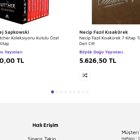
ej Sapkowski
Necip Fazıl Kısakürek
tcher Koleksiyonu Kutulu Özel
Necip Fazıl Kısakürek 7 Kitap 
Kitap
Deri Cilt
s Yayınları
Büyük Doğu Yayınları
00,00
TL
5.626,50
TL
Hızlı Erişim
Müşteri
Haftaiçi :
Sipariş Takip