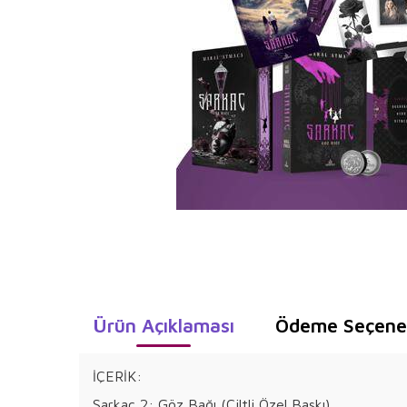
Ürün Açıklaması
Ödeme Seçenek
İÇERİK:
Sarkaç 2: Göz Bağı (Ciltli Özel Baskı)