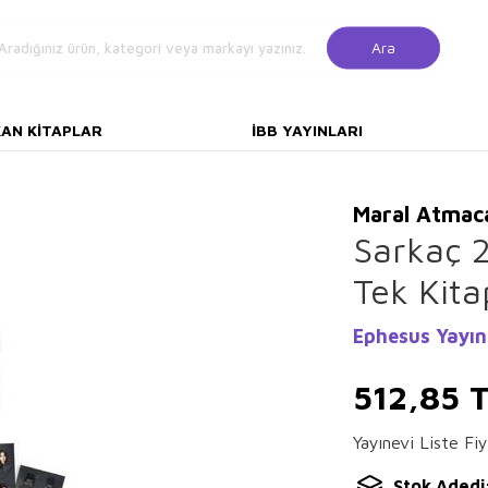
Ara
KAN KITAPLAR
İBB YAYINLARI
Maral Atmac
Sarkaç 2
Tek Kita
Ephesus Yayın
512,85
T
Yayınevi Liste Fiy
Stok Adedi