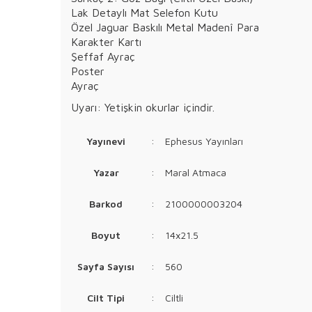
Lak Detaylı Mat Selefon Kutu
Özel Jaguar Baskılı Metal Madenî Para
Karakter Kartı
Şeffaf Ayraç
Poster
Ayraç
Uyarı: Yetişkin okurlar içindir.
Yayınevi
:
Ephesus Yayınları
Yazar
:
Maral Atmaca
Barkod
:
2100000003204
Boyut
:
14x21.5
Sayfa Sayısı
:
560
Cilt Tipi
:
Ciltli