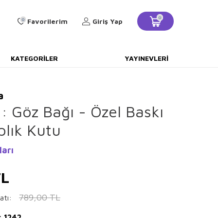
0
0
Favorilerim
Giriş Yap
KATEGORILER
YAYINEVLERI
a
: Göz Bağı - Özel Baskı
plık Kutu
ları
L
789,00
TL
atı:
: 1242