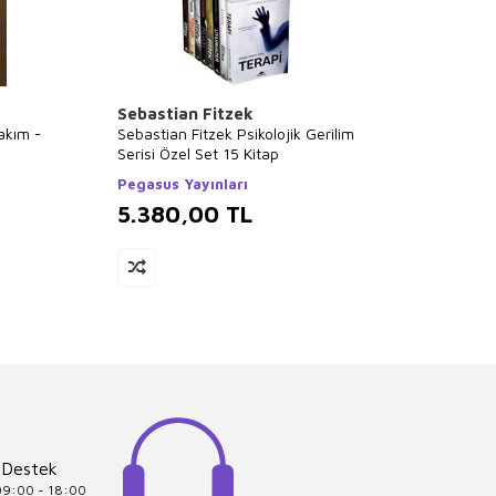
Sebastian Fitzek
Falih 
Takım -
Sebastian Fitzek Psikolojik Gerilim
Tüm Ki
Serisi Özel Set 15 Kitap
Kitap 
Pegasus Yayınları
Poziti
5.380,00
TL
5.3
 Destek
 09:00 - 18:00