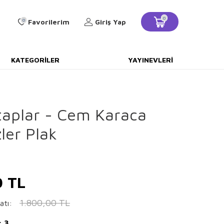
0
0
Favorilerim
Giriş Yap
KATEGORILER
YAYINEVLERI
itaplar - Cem Karaca
ler Plak
0
TL
1.800,00
TL
atı:
: 3