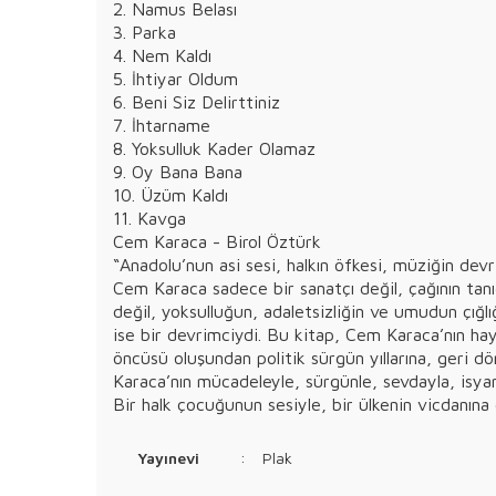
2. Namus Belası
3. Parka
4. Nem Kaldı
5. İhtiyar Oldum
6. Beni Siz Delirttiniz
7. İhtarname
8. Yoksulluk Kader Olamaz
9. Oy Bana Bana
10. Üzüm Kaldı
11. Kavga
Cem Karaca - Birol Öztürk
“Anadolu’nun asi sesi, halkın öfkesi, müziğin devri
Cem Karaca sadece bir sanatçı değil, çağının tanığ
değil, yoksulluğun, adaletsizliğin ve umudun çığl
ise bir devrimciydi. Bu kitap, Cem Karaca’nın hay
öncüsü oluşundan politik sürgün yıllarına, geri 
Karaca’nın mücadeleyle, sürgünle, sevdayla, isyanl
Bir halk çocuğunun sesiyle, bir ülkenin vicdanın
Yayınevi
:
Plak