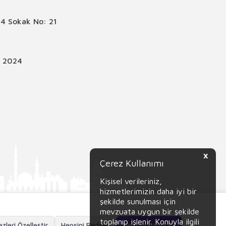
4 Sokak No: 21
© 2024
X
Çerez Kullanımı
Kişisel verileriniz,
hizmetlerimizin daha iyi bir
şekilde sunulması için
mevzuata uygun bir şekilde
toplanıp işlenir. Konuyla ilgili
zleri Özelleştir
Hepsini Reddet
Hepsini Kabul Et