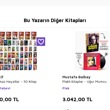
Bu Yazarın Diğer Kitapları
if
Mustafa Balbay
maz Hayatlar – 50 Kitap
Plaklı Kitaplar - Uğur Mumcu
itabevi
Plak
00,00
TL
3.042,00
TL