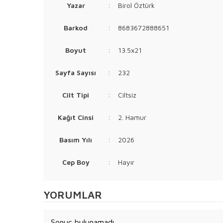
Yazar
:
Birol Öztürk
Barkod
:
8683672888651
Boyut
:
13.5x21
Sayfa Sayısı
:
232
Cilt Tipi
:
Ciltsiz
Kağıt Cinsi
:
2. Hamur
Basım Yılı
:
2026
Cep Boy
:
Hayır
YORUMLAR
Sonuç bulunamadı.