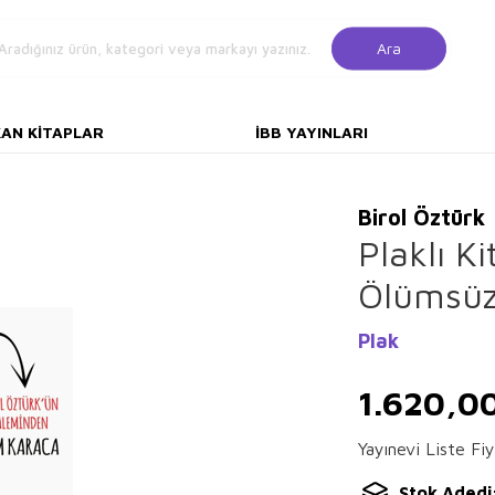
Ara
KAN KITAPLAR
İBB YAYINLARI
Birol Öztürk
Plaklı K
Ölümsüz
Plak
1.620,0
Yayınevi Liste Fiy
Stok Adedi