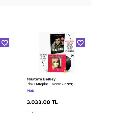
Mustafa Balbay
Kolek
Plaklı Kitaplar - Deniz Gezmiş
Unutul
Plak
Halk K
3.033,00
TL
2.8