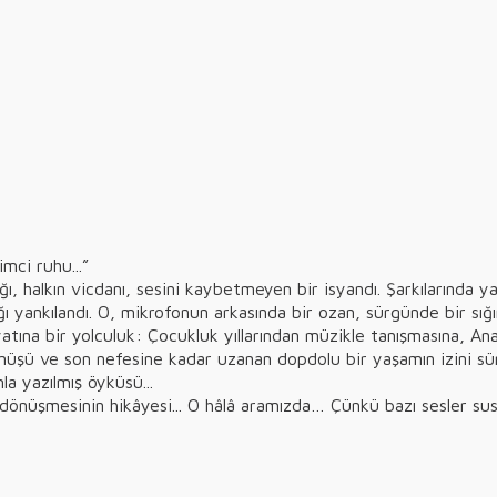
mci ruhu...”
ı, halkın vicdanı, sesini kaybetmeyen bir isyandı. Şarkılarında ya
ığı yankılandı. O, mikrofonun arkasında bir ozan, sürgünde bir sı
atına bir yolculuk: Çocukluk yıllarından müzikle tanışmasına, An
dönüşü ve son nefesine kadar uzanan dopdolu bir yaşamın izini s
a yazılmış öyküsü...
a dönüşmesinin hikâyesi... O hâlâ aramızda… Çünkü bazı sesler su