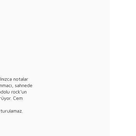
lnızca notalar
ğınmacı, sahnede
adolu rock’un
ürüyor. Cem
sturulamaz.