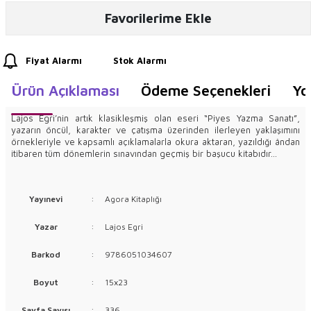
Favorilerime Ekle
Fiyat Alarmı
Stok Alarmı
Ürün Açıklaması
Ödeme Seçenekleri
Yo
Lajos Egri’nin artık klasikleşmiş olan eseri “Piyes Yazma Sanatı”,
yazarın öncül, karakter ve çatışma üzerinden ilerleyen yaklaşımını
örnekleriyle ve kapsamlı açıklamalarla okura aktaran, yazıldığı ândan
itibaren tüm dönemlerin sınavından geçmiş bir başucu kitabıdır…
Yayınevi
:
Agora Kitaplığı
Yazar
:
Lajos Egri
Barkod
:
9786051034607
Boyut
:
15x23
Sayfa Sayısı
:
336