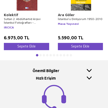
Kolektif
Ara Güler
Sultan 2. Abdülhamid Arşivi
İstanbul`u Dinliyorum 1950-2010
İstanbul Fotoğrafları -
Masa Yayınevi
Photographs of Istanbul From the
IRCICA
Archives of Sultan Abdülhamid 2
6.975,00
TL
5.590,00
TL
Sepete Ekle
Sepete Ekle
Önemli Bilgiler
Hızlı Erişim