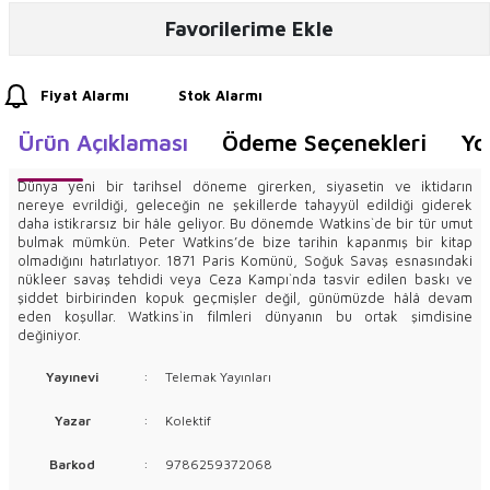
Favorilerime Ekle
Fiyat Alarmı
Stok Alarmı
Ürün Açıklaması
Ödeme Seçenekleri
Yo
Dünya yeni bir tarihsel döneme girerken, siyasetin ve iktidarın
nereye evrildiği, geleceğin ne şekillerde tahayyül edildiği giderek
daha istikrarsız bir hâle geliyor. Bu dönemde Watkins`de bir tür umut
bulmak mümkün. Peter Watkins’de bize tarihin kapanmış bir kitap
olmadığını hatırlatıyor. 1871 Paris Komünü, Soğuk Savaş esnasındaki
nükleer savaş tehdidi veya Ceza Kampı`nda tasvir edilen baskı ve
şiddet birbirinden kopuk geçmişler değil, günümüzde hâlâ devam
eden koşullar. Watkins`in filmleri dünyanın bu ortak şimdisine
değiniyor.
Yayınevi
:
Telemak Yayınları
Yazar
:
Kolektif
Barkod
:
9786259372068