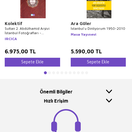
Kolektif
Ara Güler
Sultan 2. Abdülhamid Arşivi
İstanbul`u Dinliyorum 1950-2010
İstanbul Fotoğrafları -
Masa Yayınevi
Photographs of Istanbul From the
IRCICA
Archives of Sultan Abdülhamid 2
6.975,00
TL
5.590,00
TL
Sepete Ekle
Sepete Ekle
Önemli Bilgiler
Hızlı Erişim