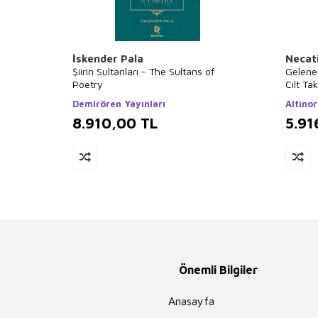
İskender Pala
Necat
Şiirin Sultanları - The Sultans of
Gelene
Poetry
Cilt Ta
Demirören Yayınları
Altınor
8.910,00
TL
5.91
Önemli Bilgiler
Anasayfa