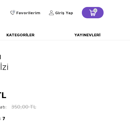
0
0
Favorilerim
Giriş Yap
KATEGORILER
YAYINEVLERI
l
zi
L
350,00
TL
atı:
: 7