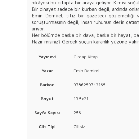
hikâyesi bu kitapta bir araya geliyor. Kimisi soğukk
Bir cinayet sadece bir kurban değil, ardında onlar
Emin Demirel, titiz bir gazeteci gözlemciliği v
soruşturmasının değil, insan ruhunun derin çatışm
arıyor.
Her bölümde başka bir dava, başka bir hayat, b
Hazır mısınız? Gerçek suçun karanlık yüzüne yakı
Yayınevi
:
Girdap Kitap
Yazar
:
Emin Demirel
Barkod
:
9786259743165
Boyut
:
13.5x21
Sayfa Sayısı
:
256
Cilt Tipi
:
Ciltsiz