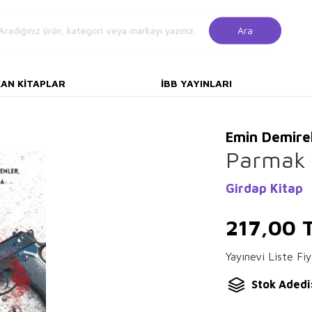
Ara
KAN KITAPLAR
İBB YAYINLARI
Emin Demire
Parmak İ
Girdap Kitap
217,00
T
Yayınevi Liste Fiy
Stok Adedi