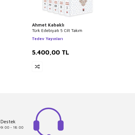
Ahmet Kabaklı
Kolek
Türk Edebiyatı 5 Cilt Takım
Süheyl
Rızâ, 
Tedev Yayınları
Ünver
Kubbea
5.400,00
TL
3.7
 Destek
 09:00 - 18:00