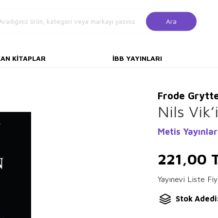
Ara
KAN KITAPLAR
İBB YAYINLARI
Frode Grytt
Nils Vik
Metis Yayınlar
221,00
T
Yayınevi Liste Fiy
Stok Adedi