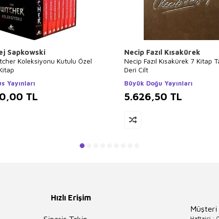
ej Sapkowski
Necip Fazıl Kısakürek
tcher Koleksiyonu Kutulu Özel
Necip Fazıl Kısakürek 7 Kitap 
Kitap
Deri Cilt
s Yayınları
Büyük Doğu Yayınları
00,00
TL
5.626,50
TL
Hızlı Erişim
Müşteri
Haftaiçi :