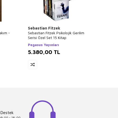
Sebastian Fitzek
Falih 
Takım -
Sebastian Fitzek Psikolojik Gerilim
Tüm Ki
Serisi Özel Set 15 Kitap
Kitap 
Pegasus Yayınları
Poziti
5.380,00
TL
5.3
 Destek
 09:00 - 18:00