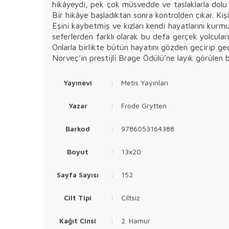
hikâyeydi, pek çok müsvedde ve taslaklarla dolu 
Bir hikâye başladıktan sonra kontrolden çıkar. Ki
Eşini kaybetmiş ve kızları kendi hayatlarını kurm
seferlerden farklı olarak bu defa gerçek yolcuları
Onlarla birlikte bütün hayatını gözden geçirip g
Norveç’in prestijli Brage Ödülü’ne layık görülen
Yayınevi
:
Metis Yayınları
Yazar
:
Frode Grytten
Barkod
:
9786053164388
Boyut
:
13x20
Sayfa Sayısı
:
152
Cilt Tipi
:
Ciltsiz
Kağıt Cinsi
:
2. Hamur