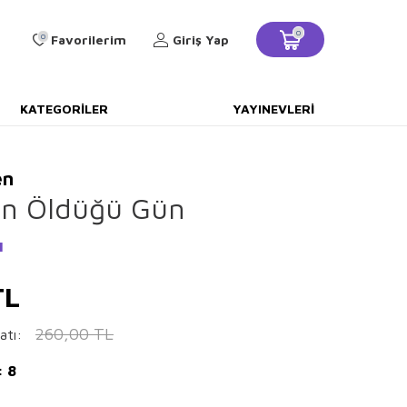
0
0
Favorilerim
Giriş Yap
KATEGORILER
YAYINEVLERI
en
’in Öldüğü Gün
ı
L
260,00
TL
atı:
: 8