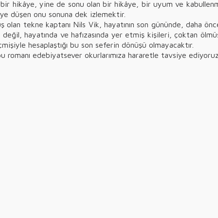
bir hikâye, yine de sonu olan bir hikâye, bir uyum ve kabullen
şiye düşen onu sonuna dek izlemektir.
uş olan tekne kaptanı Nils Vik, hayatının son gününde, daha önce
 değil, hayatında ve hafızasında yer etmiş kişileri, çoktan ölmüş
eçmişiyle hesaplaştığı bu son seferin dönüşü olmayacaktır.
 bu romanı edebiyatsever okurlarımıza hararetle tavsiye ediyoruz