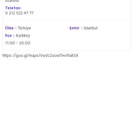
İstanbul
Telefon:
0 212 522 47 77
Ülke :
Türkiye
Şehir :
İstanbul
İlçe :
Kadıköy
11.00 - 20.00
https://goo.gl/maps/Vw3cZouwTHvfVatS9