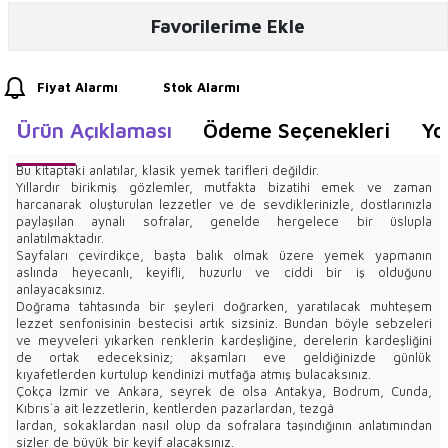
Favorilerime Ekle
Fiyat Alarmı
Stok Alarmı
Ürün Açıklaması
Ödeme Seçenekleri
Yo
Bu kitaptaki anlatılar, klasik yemek tarifleri değildir.
Yıllardır birikmiş gözlemler, mutfakta bizatihi emek ve zaman
harcanarak oluşturulan lezzetler ve de sevdiklerinizle, dostlarınızla
paylaşılan aynalı sofralar, genelde hergelece bir üslupla
anlatılmaktadır.
Sayfaları çevirdikçe, başta balık olmak üzere yemek yapmanın
aslında heyecanlı, keyifli, huzurlu ve ciddi bir iş olduğunu
anlayacaksınız.
Doğrama tahtasında bir şeyleri doğrarken, yaratılacak muhteşem
lezzet senfonisinin bestecisi artık sizsiniz. Bundan böyle sebzeleri
ve meyveleri yıkarken renklerin kardeşliğine, derelerin kardeşliğini
de ortak edeceksiniz; akşamları eve geldiğinizde günlük
kıyafetlerden kurtulup kendinizi mutfağa atmış bulacaksınız.
Çokça İzmir ve Ankara, seyrek de olsa Antakya, Bodrum, Cunda,
Kıbrıs`a ait lezzetlerin, kentlerden pazarlardan, tezgâ
lardan, sokaklardan nasıl olup da sofralara taşındığının anlatımından
sizler de büyük bir keyif alacaksınız.