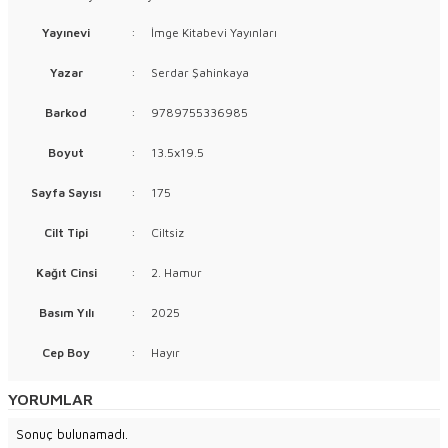
Yayınevi
:
İmge Kitabevi Yayınları
Yazar
:
Serdar Şahinkaya
Barkod
:
9789755336985
Boyut
:
13.5x19.5
Sayfa Sayısı
:
175
Cilt Tipi
:
Ciltsiz
Kağıt Cinsi
:
2. Hamur
Basım Yılı
:
2025
Cep Boy
:
Hayır
YORUMLAR
Sonuç bulunamadı.