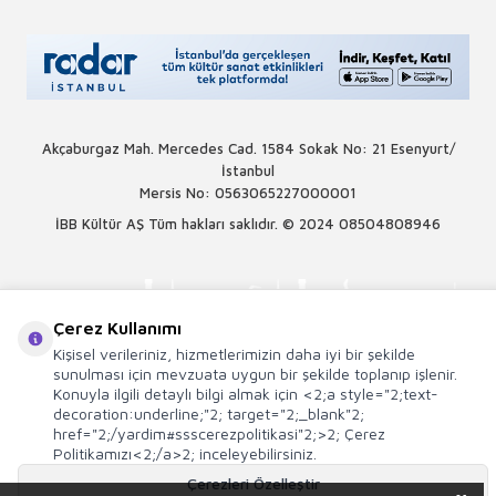
Akçaburgaz Mah. Mercedes Cad. 1584 Sokak No: 21 Esenyurt/
İstanbul
Mersis No: 0563065227000001
İBB Kültür AŞ Tüm hakları saklıdır. © 2024
08504808946
Çerez Kullanımı
Kişisel verileriniz, hizmetlerimizin daha iyi bir şekilde
sunulması için mevzuata uygun bir şekilde toplanıp işlenir.
Konuyla ilgili detaylı bilgi almak için <2;a style="2;text-
decoration:underline;"2; target="2;_blank"2;
href="2;/yardim#ssscerezpolitikasi"2;>2; Çerez
Politikamızı<2;/a>2; inceleyebilirsiniz.
Çerezleri Özelleştir