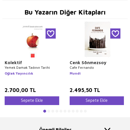
Bu Yazarın Diğer Kitapları
Kolektif
Cenk Sönmezsoy
Yemek Damak Tadının Tarihi
Cafe Fernando
Oğlak Yayıncılık
Mundi
2.700,00
TL
2.495,50
TL
Sepete Ekle
Sepete Ekle
Önemli Bilgiler