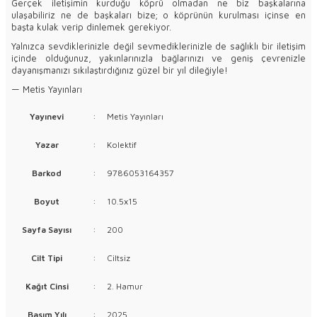
Gerçek iletişimin kurduğu köprü olmadan ne biz başkalarına
ulaşabiliriz ne de başkaları bize; o köprünün kurulması içinse en
başta kulak verip dinlemek gerekiyor.
Yalnızca sevdiklerinizle değil sevmediklerinizle de sağlıklı bir iletişim
içinde olduğunuz, yakınlarınızla bağlarınızı ve geniş çevrenizle
dayanışmanızı sıkılaştırdığınız güzel bir yıl dileğiyle!
— Metis Yayınları
Yayınevi
:
Metis Yayınları
Yazar
:
Kolektif
Barkod
:
9786053164357
Boyut
:
10.5x15
Sayfa Sayısı
:
200
Cilt Tipi
:
Ciltsiz
Kağıt Cinsi
:
2. Hamur
Basım Yılı
:
2025