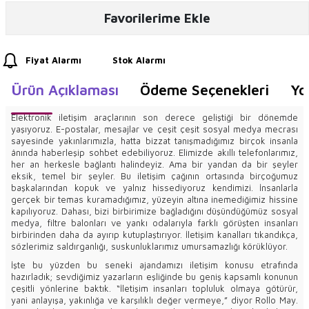
Favorilerime Ekle
Fiyat Alarmı
Stok Alarmı
Ürün Açıklaması
Ödeme Seçenekleri
Yo
Elektronik iletişim araçlarının son derece geliştiği bir dönemde
yaşıyoruz. E-postalar, mesajlar ve çeşit çeşit sosyal medya mecrası
sayesinde yakınlarımızla, hatta bizzat tanışmadığımız birçok insanla
ânında haberleşip sohbet edebiliyoruz. Elimizde akıllı telefonlarımız,
her an herkesle bağlantı halindeyiz. Ama bir yandan da bir şeyler
eksik, temel bir şeyler. Bu iletişim çağının ortasında birçoğumuz
başkalarından kopuk ve yalnız hissediyoruz kendimizi. İnsanlarla
gerçek bir temas kuramadığımız, yüzeyin altına inemediğimiz hissine
kapılıyoruz. Dahası, bizi birbirimize bağladığını düşündüğümüz sosyal
medya, filtre balonları ve yankı odalarıyla farklı görüşten insanları
birbirinden daha da ayırıp kutuplaştırıyor. İletişim kanalları tıkandıkça,
sözlerimiz saldırganlığı, suskunluklarımız umursamazlığı körüklüyor.
İşte bu yüzden bu seneki ajandamızı iletişim konusu etrafında
hazırladık; sevdiğimiz yazarların eşliğinde bu geniş kapsamlı konunun
çeşitli yönlerine baktık. “İletişim insanları topluluk olmaya götürür,
yani anlayışa, yakınlığa ve karşılıklı değer vermeye,” diyor Rollo May.