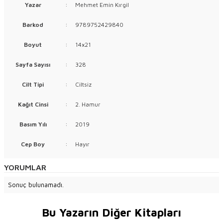
Yazar
:
Mehmet Emin Kırgil
Barkod
:
9789752429840
Boyut
:
14x21
Sayfa Sayısı
:
328
Cilt Tipi
:
Ciltsiz
Kağıt Cinsi
:
2. Hamur
Basım Yılı
:
2019
Cep Boy
:
Hayır
YORUMLAR
Sonuç bulunamadı.
Bu Yazarın Diğer Kitapları