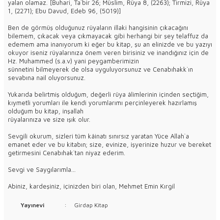
yalan olamaz. [Buhari, Ta`bir 26; Müslim, Rüya 8, (2263); Tirmizi, Rüya
1, (2271); Ebu Davud, Edeb 96, (5019)]
Ben de görmüş olduğunuz rüyaların illaki hangisinin çıkacağını
bilemem, çıkacak veya çıkmayacak gibi herhangi bir şey telaffuz da
edemem ama inanıyorum ki eğer bu kitap, şu an elinizde ve bu yazıyı
okuyor iseniz rüyalarınıza önem veren birisiniz ve inandığınız için de
Hz. Muhammed (s.a.v) yani peygamberimizin
sünnetini bilmeyerek de olsa uyguluyorsunuz ve Cenabıhakk`ın
sevabına nail oluyorsunuz.
Yukarıda belirtmiş olduğum, değerli rüya âlimlerinin içinden seçtiğim,
kıymetli yorumları ile kendi yorumlarımı perçinleyerek hazırlamış
olduğum bu kitap, inşallah
rüyalarınıza ve size ışık olur.
Sevgili okurum, sizleri tüm kâinatı sınırsız yaratan Yüce Allah`a
emanet eder ve bu kitabın; size, evinize, işyerinize huzur ve bereket
getirmesini Cenabıhak`tan niyaz ederim.
Sevgi ve Saygılarımla...
Abiniz, kardeşiniz, içinizden biri olan, Mehmet Emin Kırgil
Yayınevi
:
Girdap Kitap