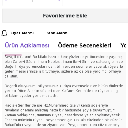
Favorilerime Ekle
Fiyat Alarmı
Stok Alarmı
Ürün Açıklaması
Ödeme Seçenekleri
Yo
Sevgili okurum! Bu kitabı hazırlarken; yüzlerce yıl öncesinde yaşamış
olan Cafer-i Sâdık, İmam Nablusi, İmam İbn-i Sirin ve dahası gibi nice
değerli rüya yorumcularından, âlimlerden seçmeler yaparak rüyalarla
gelen mesajlarınıza ışık tutmaya, sizlere az da olsa yardımcı olmaya
çalıştım.
Değerli okuyucum, biliyorsunuz ki rüya evrenseldir ve bütün dinlerde
yer alır. Yüce Allah`ın sözleri olan Kur`an-ı Kerim`de de rüyalarla ilgili
birtakım ayetler yer almaktadır.
Hadis-i Şerifler`de ise Hz.Muhammed (s.a.v) kendi sözleriyle
rüyaların önemini anlatmış hatta bir hadisinde şöyle buyurmuştur:
Zaman yaklaşınca, müminin rüyası, neredeyse yalan söylemeyecek.
Esasen müminin rüyası, peygamberliğin kırk altı cüzünden bir cüzdür.
Buhari`nin rivayetinde şu ziyade var: Peygamberlikten cüz olan şey