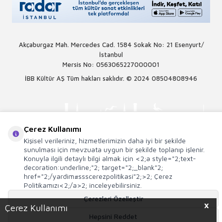
Akçaburgaz Mah. Mercedes Cad. 1584 Sokak No: 21 Esenyurt/
İstanbul
Mersis No: 0563065227000001
İBB Kültür AŞ Tüm hakları saklıdır. © 2024
08504808946
Çerez Kullanımı
Kişisel verileriniz, hizmetlerimizin daha iyi bir şekilde
sunulması için mevzuata uygun bir şekilde toplanıp işlenir.
Konuyla ilgili detaylı bilgi almak için <2;a style="2;text-
decoration:underline;"2; target="2;_blank"2;
href="2;/yardim#ssscerezpolitikasi"2;>2; Çerez
Politikamızı<2;/a>2; inceleyebilirsiniz.
Çerezleri Özelleştir
X
Çerez Kullanımı
T
-Soft
E-Ticaret
Sistemleriyle Hazırlanmıştır.
Hepsini Reddet