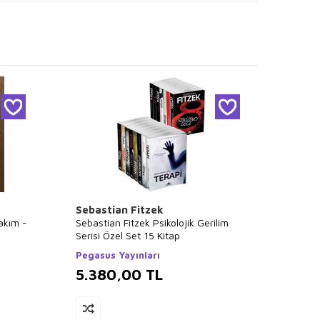
Sebastian Fitzek
Falih 
Takım -
Sebastian Fitzek Psikolojik Gerilim
Tüm Ki
Serisi Özel Set 15 Kitap
Kitap 
Pegasus Yayınları
Poziti
5.380,00
TL
5.3