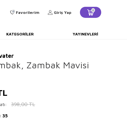
0
0
Favorilerim
Giriş Yap
KATEGORILER
YAYINEVLERI
vater
mbak, Zambak Mavisi
TL
398,00
TL
atı:
: 35