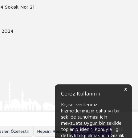
4 Sokak No: 21
© 2024
X
Çerez Kullanımı
Kişisel verileriniz,
hizmetlerimizin daha iyi bir
şekilde sunulması için
mevzuata uygun bir şekilde
toplanıp işlenir. Konuyla ilgili
zleri Özelleştir
Hepsini Reddet
Hepsini Kabul Et
detaylı bilgi almak için Gizlilik