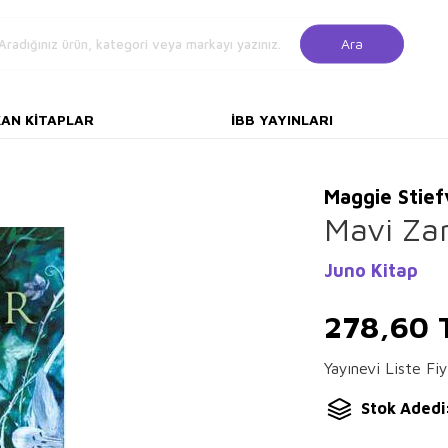
Ara
KAN KITAPLAR
İBB YAYINLARI
Maggie Stief
Mavi Za
Juno Kitap
278,60
Yayınevi Liste Fiy
Stok Adedi