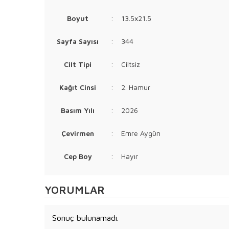
Boyut
:
13.5x21.5
Sayfa Sayısı
:
344
Cilt Tipi
:
Ciltsiz
Kağıt Cinsi
:
2. Hamur
Basım Yılı
:
2026
Çevirmen
:
Emre Aygün
Cep Boy
:
Hayır
YORUMLAR
Sonuç bulunamadı.