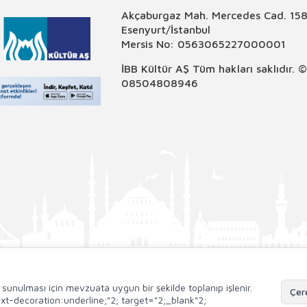
Akçaburgaz Mah. Mercedes Cad. 158
Esenyurt/İstanbul
Mersis No: 0563065227000001
İBB Kültür AŞ Tüm hakları saklıdır. 
08504808946
de sunulması için mevzuata uygun bir şekilde toplanıp işlenir.
Çere
;text-decoration:underline;"2; target="2;_blank"2;