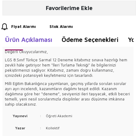
Favorilerime Ekle
Fiyat Alarmı
Stok Alarmı
Ürün Açıklaması
Ödeme Seçenekleri
Yo
Değerli Okuyucularımız,
LGS 8.Sınıf Türkçe Sarmal 12 Deneme kitabımız sınava hazırlığı hem
zevkli hâle getiriyor hem "İleri Turlama Tekniği" ile bilgilerinizi
pekiştirmenizi sağlıyor. Kitabımız, zamanı doğru kullanmanız,
içinizdeki potansiyeli keşfetmeniz için tasarlandı.
Millî Eğitim Bakanlığınca yayımlanan, geçmiş yıllarda sorulan sorular
ayrı ayrı incelendi, kazanımların dağılımı tespit edildi. Kazanım
dağılımına göre her “deneme”, seviyenizi ileri taşıyacak, etkili beceri
temelli, yeni nesil sorularımızla disiplinler arası düşünme imkânına
sahip olacaksınız.
Yayınevi
:
Öğreti Akademi
Yazar
:
Kollektif