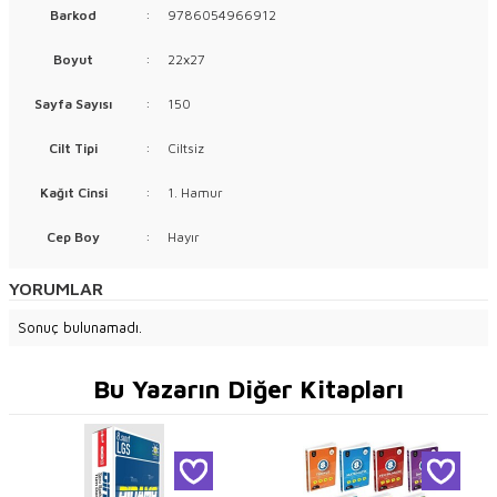
Barkod
:
9786054966912
Boyut
:
22x27
Sayfa Sayısı
:
150
Cilt Tipi
:
Ciltsiz
Kağıt Cinsi
:
1. Hamur
Cep Boy
:
Hayır
YORUMLAR
Sonuç bulunamadı.
Bu Yazarın Diğer Kitapları