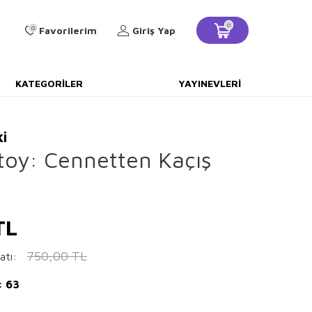
0
0
Favorilerim
Giriş Yap
KATEGORILER
YAYINEVLERI
ki
toy: Cennetten Kaçış
TL
750,00
TL
atı:
: 63