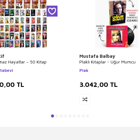
if
Mustafa Balbay
maz Hayatlar – 50 Kitap
Plaklı Kitaplar - Uğur Mumcu
itabevi
Plak
00,00
TL
3.042,00
TL