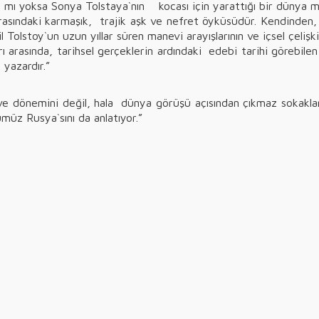
mı yoksa Sonya Tolstaya`nın kocası için yarattığı bir dünya m
rasındaki karmaşık, trajik aşk ve nefret öyküsüdür. Kendinden, 
 Tolstoy`un uzun yıllar süren manevi arayışlarının ve içsel çelişki
rı arasında, tarihsel gerçeklerin ardındaki edebi tarihi görebile
 yazardır.”
ni ve dönemini değil, hala dünya görüşü açısından çıkmaz sokak
z Rusya`sını da anlatıyor.”