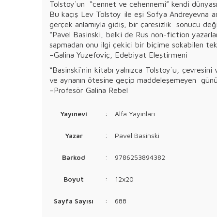
Tolstoy`un “cennet ve cehennemi” kendi dünyası 
Bu kaçış Lev Tolstoy ile eşi Sofya Andreyevna a
gerçek anlamıyla gidiş, bir çaresizlik sonucu değil
“Pavel Basinski, belki de Rus non-fiction yazarla
sapmadan onu ilgi çekici bir biçime sokabilen tek
–Galina Yuzefoviç, Edebiyat Eleştirmeni
“Basinski`nin kitabı yalnızca Tolstoy`u, çevresi
ve aynanın ötesine geçip maddeleşemeyen günümü
–Profesör Galina Rebel
Yayınevi
:
Alfa Yayınları
Yazar
:
Pavel Basinski
Barkod
:
9786253894382
Boyut
:
12x20
Sayfa Sayısı
:
688