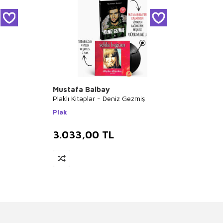
Mustafa Balbay
Kolek
Plaklı Kitaplar - Deniz Gezmiş
Unutul
Plak
Halk K
3.033,00
TL
2.8