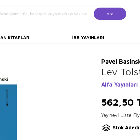
Ara
KAN KITAPLAR
İBB YAYINLARI
Pavel Basins
Lev Tols
Alfa Yayınları
562,50
Yayınevi Liste Fiy
Stok Adedi