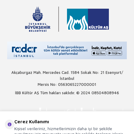
Akçaburgaz Mah. Mercedes Cad. 1584 Sokak No: 21 Esenyurt/
İstanbul
Mersis No: 0563065227000001
İBB Kültür AŞ Tüm hakları saklıdır. © 2024
08504808946
Çerez Kullanımı
Kişisel verileriniz, hizmetlerimizin daha iyi bir şekilde
sunulması için mevzuata uygun bir şekilde toplanıp işlenir.