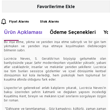
Favorilerime Ekle
Fiyat Alarmı
Stok Alarmı
Ürün Açıklaması
Ödeme Seçenekleri
Yo
Bu inşa etme, yıkma ve yeniden inşa etme sabrıydı ve bir gün tam
yıkmışken ve yeniden inşa etmeye koyulmuşken ölebileceğini
bilmenin sabrı.
Lucrécia Neves, S. Geraldo’nun büyüyüp gelişmekte olan
banliyösünde yaşar. Şehir modernleşirken viyadükler yükselir, yabani
atlar uzaklaştırılır, insanlar ve mekânlar yeniden şekillenir. Lucrécia
ise tüm bunları sessizce gözlemler ve içsel dönüşümle kentsel
dönüşümün kol kola ilerlediği, hem psikolojik hem toplumsal bir
kuşatma altında olduğunu fark eder.
Lispector’un geleneksel anlatı kalıplarını yıkarak, Lucrécia Neves’in
bakışı üzerinden şehrin katmanlı ve değişken yapısını incelediği
Kuşatılmış Kent, bireyin ve mekânın içsel sınırlarını sorgulayan özgün
bir roman.
“Dâhiyane ve tanımlanamaz… Göz kamaştırıcı, kültürlü, zaman zaman