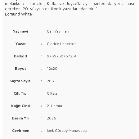
melankolik Lispector, Kafka ve Joyce’la aynı panteonda yer alması
gereken, 20. yüzyılın en ikonik yazarlarından biri.”
Edmund White
Yayınevi
:
Can Yayınları
Yazar
:
Clarice Lispector
Barkod
:
9789750767234
Boyut
:
12x20
Sayfa Sayısı
:
208
Cilt Tipi
:
Ciltsiz
Kağıt Cinsi
:
2. Hamur
Basım Yılı
:
2026
Çevirmen
:
İpek Gürsoy Manavbaşı