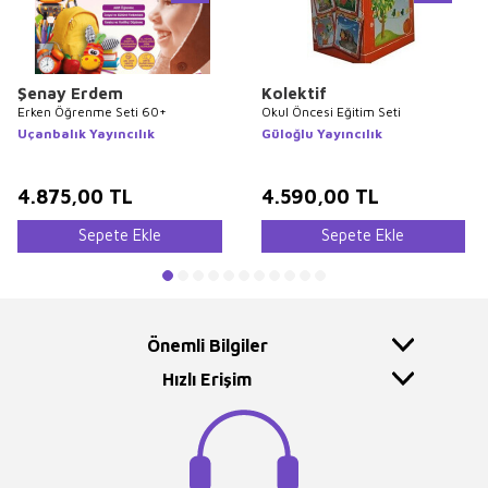
Şenay Erdem
Kolektif
Erken Öğrenme Seti 60+
Okul Öncesi Eğitim Seti
Uçanbalık Yayıncılık
Güloğlu Yayıncılık
4.875,00
TL
4.590,00
TL
Sepete Ekle
Sepete Ekle
Önemli Bilgiler
Hızlı Erişim