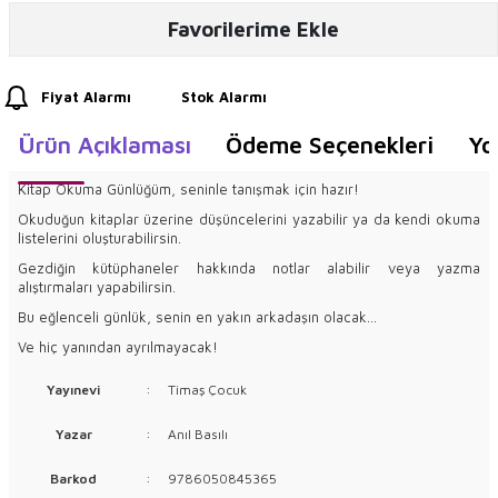
Favorilerime Ekle
Fiyat Alarmı
Stok Alarmı
Ürün Açıklaması
Ödeme Seçenekleri
Yo
Kitap Okuma Günlüğüm, seninle tanışmak için hazır!
Okuduğun kitaplar üzerine düşüncelerini yazabilir ya da kendi okuma
listelerini oluşturabilirsin.
Gezdiğin kütüphaneler hakkında notlar alabilir veya yazma
alıştırmaları yapabilirsin.
Bu eğlenceli günlük, senin en yakın arkadaşın olacak...
Ve hiç yanından ayrılmayacak!
Yayınevi
:
Timaş Çocuk
Yazar
:
Anıl Basılı
Barkod
:
9786050845365