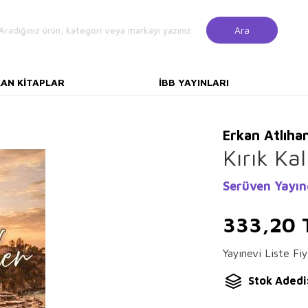
Ara
KAN KITAPLAR
İBB YAYINLARI
Erkan Atlıha
Kırık Ka
Serüven Yayın
333,20
Yayınevi Liste Fiy
Stok Adedi