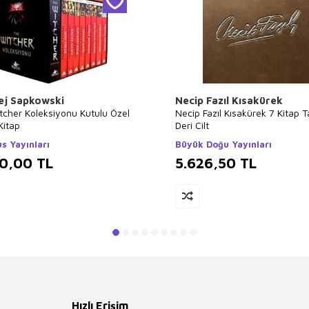
ej Sapkowski
Necip Fazıl Kısakürek
tcher Koleksiyonu Kutulu Özel
Necip Fazıl Kısakürek 7 Kitap 
Kitap
Deri Cilt
s Yayınları
Büyük Doğu Yayınları
00,00
TL
5.626,50
TL
Hızlı Erişim