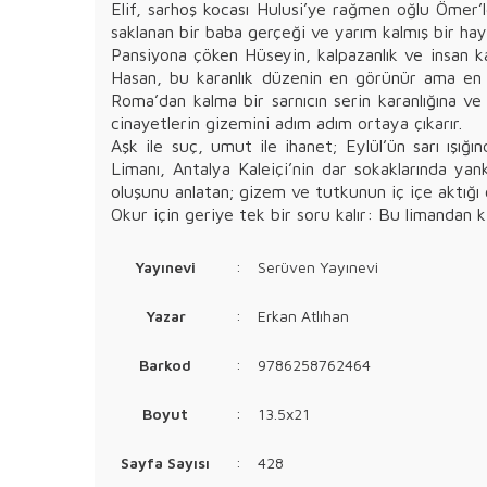
Elif, sarhoş kocası Hulusi’ye rağmen oğlu Ömer’l
saklanan bir baba gerçeği ve yarım kalmış bir haya
Pansiyona çöken Hüseyin, kalpazanlık ve insan kaç
Hasan, bu karanlık düzenin en görünür ama en ya
Roma’dan kalma bir sarnıcın serin karanlığına ve H
cinayetlerin gizemini adım adım ortaya çıkarır.
Aşk ile suç, umut ile ihanet; Eylül’ün sarı ışığın
Limanı, Antalya Kaleiçi’nin dar sokaklarında yan
oluşunu anlatan; gizem ve tutkunun iç içe aktığı ç
Okur için geriye tek bir soru kalır: Bu limandan 
Yayınevi
:
Serüven Yayınevi
Yazar
:
Erkan Atlıhan
Barkod
:
9786258762464
Boyut
:
13.5x21
Sayfa Sayısı
:
428