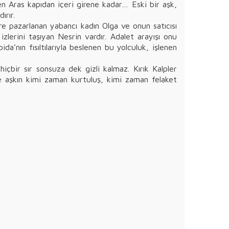
en Aras kapıdan içeri girene kadar… Eski bir aşk,
ırır.
ere pazarlanan yabancı kadın Olga ve onun satıcısı
lerini taşıyan Nesrin vardır. Adalet arayışı onu
da’nın fısıltılarıyla beslenen bu yolculuk, işlenen
 hiçbir sır sonsuza dek gizli kalmaz. Kırık Kalpler
 ve aşkın kimi zaman kurtuluş, kimi zaman felaket