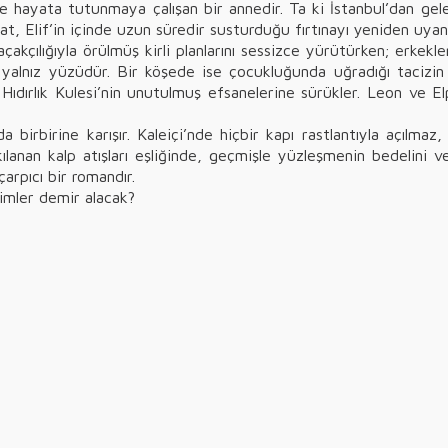
e hayata tutunmaya çalışan bir annedir. Ta ki İstanbul’dan gel
t, Elif’in içinde uzun süredir susturduğu fırtınayı yeniden uyand
akçılığıyla örülmüş kirli planlarını sessizce yürütürken; erkekl
lnız yüzüdür. Bir köşede ise çocukluğunda uğradığı tacizin iz
ıdırlık Kulesi’nin unutulmuş efsanelerine sürükler. Leon ve Elpi
da birbirine karışır. Kaleiçi’nde hiçbir kapı rastlantıyla açılmaz,
kılanan kalp atışları eşliğinde, geçmişle yüzleşmenin bedelini
arpıcı bir romandır.
kimler demir alacak?