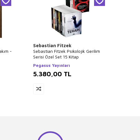
Sebastian Fitzek
Falih 
Takım -
Sebastian Fitzek Psikolojik Gerilim
Tüm Ki
Serisi Özel Set 15 Kitap
Kitap 
Pegasus Yayınları
Poziti
5.380,00
TL
5.3