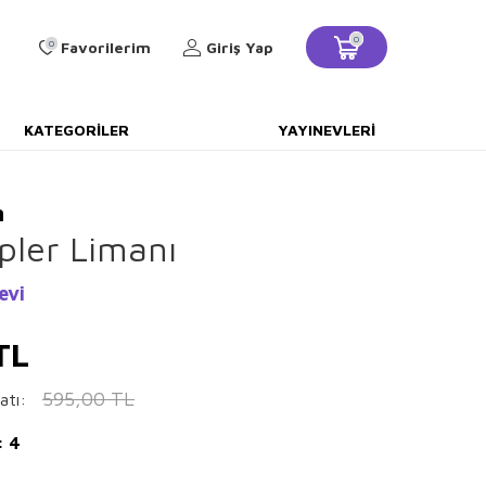
0
0
Favorilerim
Giriş Yap
KATEGORILER
YAYINEVLERI
n
lpler Limanı
evi
TL
595,00
TL
atı:
: 4