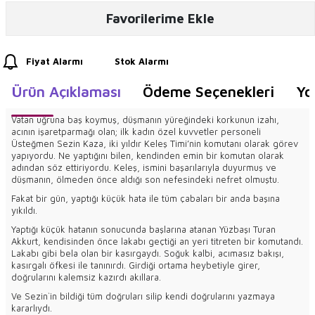
Favorilerime Ekle
Fiyat Alarmı
Stok Alarmı
Ürün Açıklaması
Ödeme Seçenekleri
Yo
Vatan uğruna baş koymuş, düşmanın yüreğindeki korkunun izahı,
acının işaretparmağı olan; ilk kadın özel kuvvetler personeli
Üsteğmen Sezin Kaza, iki yıldır Keleş Timi’nin komutanı olarak görev
yapıyordu. Ne yaptığını bilen, kendinden emin bir komutan olarak
adından söz ettiriyordu. Keleş, ismini başarılarıyla duyurmuş ve
düşmanın, ölmeden önce aldığı son nefesindeki nefret olmuştu.
Fakat bir gün, yaptığı küçük hata ile tüm çabaları bir anda başına
yıkıldı.
Yaptığı küçük hatanın sonucunda başlarına atanan Yüzbaşı Turan
Akkurt, kendisinden önce lakabı geçtiği an yeri titreten bir komutandı.
Lakabı gibi bela olan bir kasırgaydı. Soğuk kalbi, acımasız bakışı,
kasırgalı öfkesi ile tanınırdı. Girdiği ortama heybetiyle girer,
doğrularını kalemsiz kazırdı akıllara.
Ve Sezin`in bildiği tüm doğruları silip kendi doğrularını yazmaya
kararlıydı.