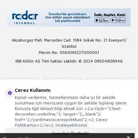
Akçaburgaz Mah. Mercedes Cad. 1584 Sokak No: 21 Esenyurt/
İstanbul
Mersis No: 0563065227000001
İBB Kültür AŞ Tüm hakları saklıdır. © 2024
08504808946
Çerez Kullanımı
Kişisel verileriniz, hizmetlerimizin daha iyi bir şekilde
sunulması için mevzuata uygun bir şekilde toplanıp işlenir.
Konuyla ilgili detaylı bilgi almak için <2;a style="2;text-
decoration:underline;"2; target="2;_blank"2;
href="2;/yardim#ssscerezpolitikasi"2;>2; Çerez
Politikamızı<2;/a>2; inceleyebilirsiniz.
Çerezleri Özelleştir
X