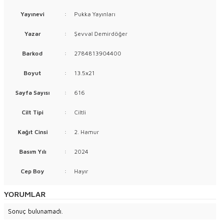
Yayınevi
:
Pukka Yayınları
Yazar
:
Şevval Demirdöğer
Barkod
:
2784813904400
Boyut
:
13.5x21
Sayfa Sayısı
:
616
Cilt Tipi
:
Ciltli
Kağıt Cinsi
:
2. Hamur
Basım Yılı
:
2024
Cep Boy
:
Hayır
YORUMLAR
Sonuç bulunamadı.