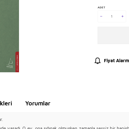
ADET
Fiyat Alarm
leri
Yorumlar
r.
de yaşadı. O ev, ona sığınak olmuşken zamanla sessiz bir hapisha