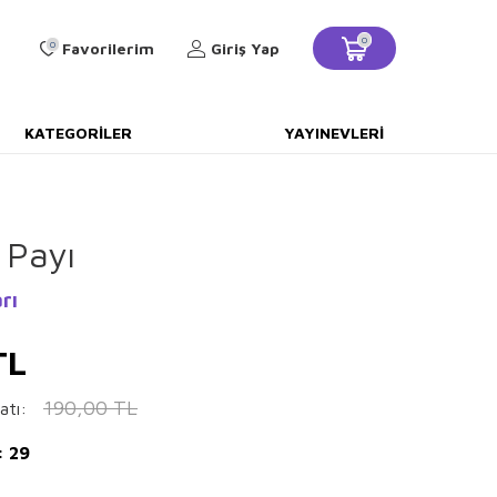
0
0
Favorilerim
Giriş Yap
KATEGORILER
YAYINEVLERI
 Payı
rı
TL
190,00
TL
atı:
: 29