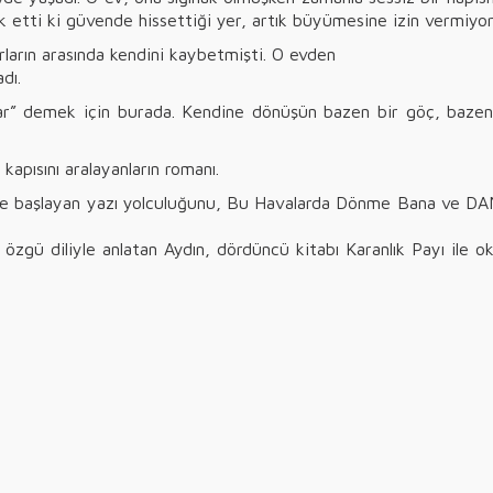
k etti ki güvende hissettiği yer, artık büyümesine izin vermiyor
rların arasında kendini kaybetmişti. O evden
dı.
ar” demek için burada. Kendine dönüşün bazen bir göç, bazen 
 kapısını aralayanların romanı.
başlayan yazı yolculuğunu, Bu Havalarda Dönme Bana ve DAN ile s
e özgü diliyle anlatan Aydın, dördüncü kitabı Karanlık Payı ile 