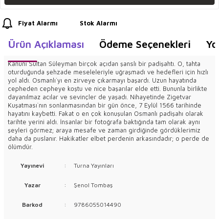
Fiyat Alarmı
Stok Alarmı
Ürün Açıklaması
Ödeme Seçenekleri
Yo
Kanuni Sultan Süleyman birçok açıdan şanslı bir padişahtı. O, tahta
oturduğunda şehzade meseleleriyle uğraşmadı ve hedefleri için hızlı
yol aldı. Osmanlı`yı en zirveye çıkarmayı başardı. Uzun hayatında
cepheden cepheye koştu ve nice başarılar elde etti. Bununla birlikte
dayanılmaz acılar ve sevinçler de yaşadı. Nihayetinde Zigetvar
Kuşatması`nın sonlanmasından bir gün önce, 7 Eylül 1566 tarihinde
hayatını kaybetti. Fakat o en çok konuşulan Osmanlı padişahı olarak
tarihte yerini aldı. İnsanlar bir fotoğrafa baktığında tam olarak aynı
şeyleri görmez; araya mesafe ve zaman girdiğinde gördüklerimiz
daha da puslanır. Hakikatler elbet perdenin arkasındadır; o perde de
ölümdür.
Yayınevi
:
Turna Yayınları
Yazar
:
Şenol Tombaş
Barkod
:
9786055014490