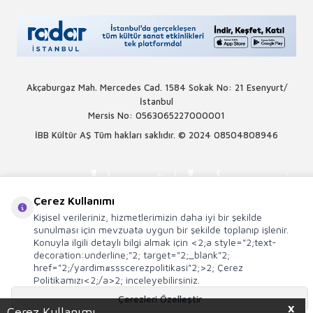
Akçaburgaz Mah. Mercedes Cad. 1584 Sokak No: 21 Esenyurt/
İstanbul
Mersis No: 0563065227000001
İBB Kültür AŞ Tüm hakları saklıdır. © 2024
08504808946
Çerez Kullanımı
Kişisel verileriniz, hizmetlerimizin daha iyi bir şekilde
sunulması için mevzuata uygun bir şekilde toplanıp işlenir.
Konuyla ilgili detaylı bilgi almak için <2;a style="2;text-
decoration:underline;"2; target="2;_blank"2;
href="2;/yardim#ssscerezpolitikasi"2;>2; Çerez
Politikamızı<2;/a>2; inceleyebilirsiniz.
Çerezleri Özelleştir
X
Çerez Kullanımı