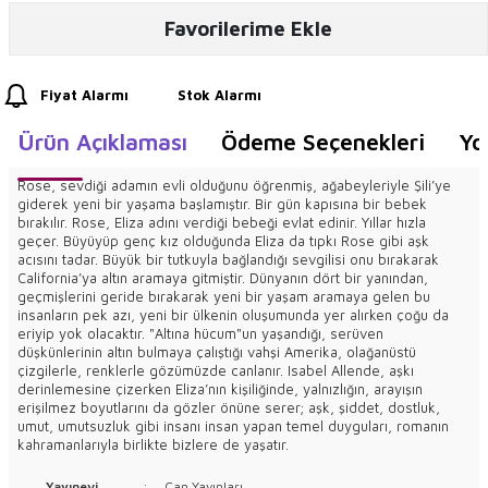
Favorilerime Ekle
Fiyat Alarmı
Stok Alarmı
Ürün Açıklaması
Ödeme Seçenekleri
Yo
Rose, sevdiği adamın evli olduğunu öğrenmiş, ağabeyleriyle Şili’ye
giderek yeni bir yaşama başlamıştır. Bir gün kapısına bir bebek
bırakılır. Rose, Eliza adını verdiği bebeği evlat edinir. Yıllar hızla
geçer. Büyüyüp genç kız olduğunda Eliza da tıpkı Rose gibi aşk
acısını tadar. Büyük bir tutkuyla bağlandığı sevgilisi onu bırakarak
California’ya altın aramaya gitmiştir. Dünyanın dört bir yanından,
geçmişlerini geride bırakarak yeni bir yaşam aramaya gelen bu
insanların pek azı, yeni bir ülkenin oluşumunda yer alırken çoğu da
eriyip yok olacaktır. "Altına hücum"un yaşandığı, serüven
düşkünlerinin altın bulmaya çalıştığı vahşi Amerika, olağanüstü
çizgilerle, renklerle gözümüzde canlanır. Isabel Allende, aşkı
derinlemesine çizerken Eliza’nın kişiliğinde, yalnızlığın, arayışın
erişilmez boyutlarını da gözler önüne serer; aşk, şiddet, dostluk,
umut, umutsuzluk gibi insanı insan yapan temel duyguları, romanın
kahramanlarıyla birlikte bizlere de yaşatır.
Yayınevi
:
Can Yayınları