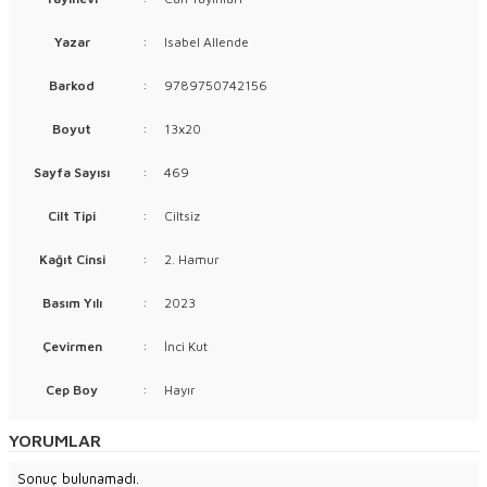
Yazar
:
Isabel Allende
Barkod
:
9789750742156
Boyut
:
13x20
Sayfa Sayısı
:
469
Cilt Tipi
:
Ciltsiz
Kağıt Cinsi
:
2. Hamur
Basım Yılı
:
2023
Çevirmen
:
İnci Kut
Cep Boy
:
Hayır
YORUMLAR
Sonuç bulunamadı.