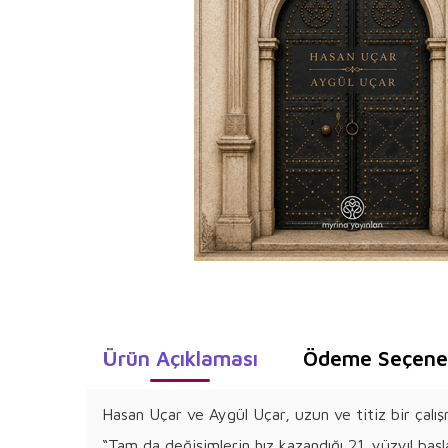
Ürün Açıklaması
Ödeme Seçenek
Hasan Uçar ve Aygül Uçar, uzun ve titiz bir çalış
“Tam da değişimlerin hız kazandığı 21. yüzyıl başl