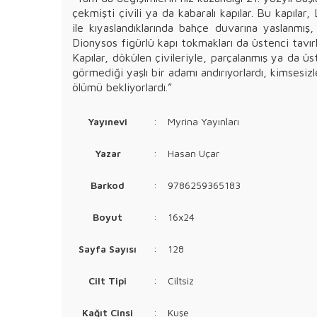
çekmişti çivili ya da kabaralı kapılar. Bu kapılar
ile kıyaslandıklarında bahçe duvarına yaslanmış
Dionysos figürlü kapı tokmakları da üstenci tavırl
Kapılar, dökülen çivileriyle, parçalanmış ya da ü
görmediği yaşlı bir adamı andırıyorlardı, kimsesizl
ölümü bekliyorlardı.”
Yayınevi
:
Myrina Yayınları
Yazar
:
Hasan Uçar
Barkod
:
9786259365183
Boyut
:
16x24
Sayfa Sayısı
:
128
Cilt Tipi
:
Ciltsiz
Kağıt Cinsi
:
Kuşe