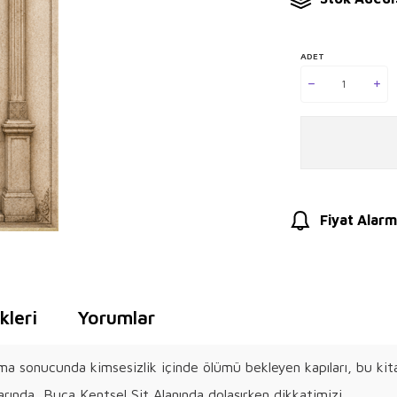
ADET
Fiyat Alarm
leri
Yorumlar
ma sonucunda kimsesizlik içinde ölümü bekleyen kapıları, bu kita
arında, Buca Kentsel Sit Alanında dolaşırken dikkatimizi