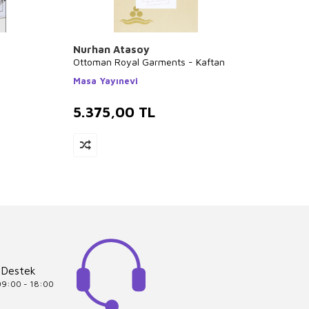
Nurhan Atasoy
Nurh
Ottoman Royal Garments - Kaftan
Osmanl
Masa Yayınevi
Masa 
5.375,00
TL
5.1
 Destek
 09:00 - 18:00