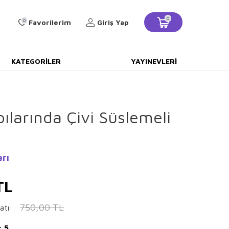
0
0
Favorilerim
Giriş Yap
KATEGORILER
YAYINEVLERI
pılarında Çivi Süslemeli
arı
TL
750,00
TL
atı:
: 5