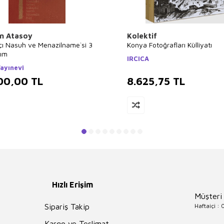
n Atasoy
Kolektif
çı Nasuh ve Menazilname`si 3
Konya Fotoğrafları Külliyatı
kım
IRCICA
ayınevi
00,00
TL
8.625,75
TL
Hızlı Erişim
Müşteri
Haftaiçi :
Sipariş Takip
Kargo ve Teslimat