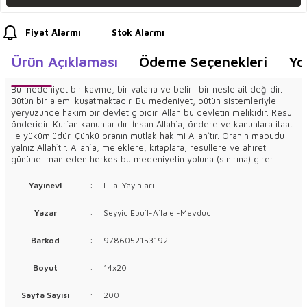
Fiyat Alarmı
Stok Alarmı
Ürün Açıklaması
Ödeme Seçenekleri
Yo
Bu medeniyet bir kavme, bir vatana ve belirli bir nesle ait değildir.
Bütün bir alemi kuşatmaktadır. Bu medeniyet, bütün sistemleriyle
yeryüzünde hakim bir devlet gibidir. Allah bu devletin melikidir. Resul
önderidir. Kur`an kanunlarıdır. İnsan Allah`a, öndere ve kanunlara itaat
ile yükümlüdür. Çünkü oranın mutlak hakimi Allah`tır. Oranın mabudu
yalnız Allah`tır. Allah`a, meleklere, kitaplara, resullere ve ahiret
gününe iman eden herkes bu medeniyetin yoluna (sınırına) girer.
Yayınevi
:
Hilal Yayınları
Yazar
:
Seyyid Ebu`l-A`la el-Mevdudi
Barkod
:
9786052153192
Boyut
:
14x20
Sayfa Sayısı
:
200