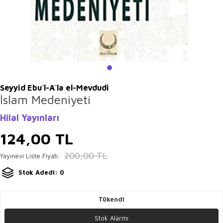
Seyyid Ebu`l-A`la el-Mevdudi
İslam Medeniyeti
Hilal Yayınları
124,00
TL
200,00
TL
Yayınevi Liste Fiyatı:
Stok Adedi: 0
Tükendi
Stok Alarmı