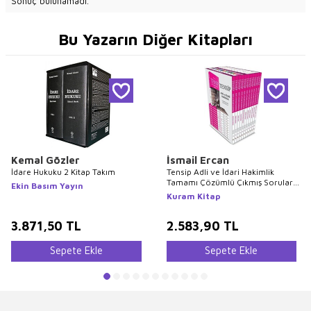
Sonuç bulunamadı.
Bu Yazarın Diğer Kitapları
Kemal Gözler
İsmail Ercan
İdare Hukuku 2 Kitap Takım
Tensip Adli ve İdari Hakimlik
Tamamı Çözümlü Çıkmış Sorular
Ekin Basım Yayın
11 Kitap Takım
Kuram Kitap
3.871,50
TL
2.583,90
TL
Sepete Ekle
Sepete Ekle