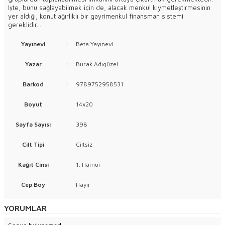
İşte, bunu sağlayabilmek için de, alacak menkul kıymetleştirmesinin
yer aldığı, konut ağırlıklı bir gayrimenkul finansman sistemi
gereklidir...
Yayınevi
:
Beta Yayınevi
Yazar
:
Burak Adıgüzel
Barkod
:
9789752958531
Boyut
:
14x20
Sayfa Sayısı
:
398
Cilt Tipi
:
Ciltsiz
Kağıt Cinsi
:
1. Hamur
Cep Boy
:
Hayır
YORUMLAR