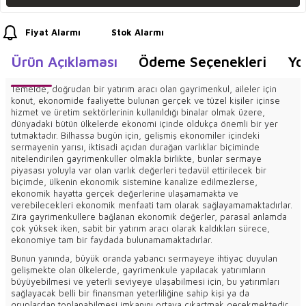
Fiyat Alarmı
Stok Alarmı
Ürün Açıklaması
Ödeme Seçenekleri
Yo
Temelde, doğrudan bir yatırım aracı olan gayrimenkul, aileler için
konut, ekonomide faaliyette bulunan gerçek ve tüzel kişiler içinse
hizmet ve üretim sektörlerinin kullanıldığı binalar olmak üzere,
dünyadaki bütün ülkelerde ekonomi içinde oldukça önemli bir yer
tutmaktadır. Bilhassa bugün için, gelişmiş ekonomiler içindeki
sermayenin yarısı, iktisadi açıdan durağan varlıklar biçiminde
nitelendirilen gayrimenkuller olmakla birlikte, bunlar sermaye
piyasası yoluyla var olan varlık değerleri tedavül ettirilecek bir
biçimde, ülkenin ekonomik sistemine kanalize edilmezlerse,
ekonomik hayatta gerçek değerlerine ulaşamamakta ve
verebilecekleri ekonomik menfaati tam olarak sağlayamamaktadırlar.
Zira gayrimenkullere bağlanan ekonomik değerler, parasal anlamda
çok yüksek iken, sabit bir yatırım aracı olarak kaldıkları sürece,
ekonomiye tam bir faydada bulunamamaktadırlar.
Bunun yanında, büyük oranda yabancı sermayeye ihtiyaç duyulan
gelişmekte olan ülkelerde, gayrimenkule yapılacak yatırımların
büyüyebilmesi ve yeterli seviyeye ulaşabilmesi için, bu yatırımları
sağlayacak belli bir finansman yeterliliğine sahip kişi ya da
gruplardan toplanabilmesi imkanını ortaya çıkartmak gerekmektedir.