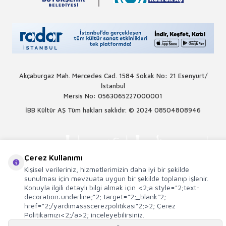
Akçaburgaz Mah. Mercedes Cad. 1584 Sokak No: 21 Esenyurt/
İstanbul
Mersis No: 0563065227000001
İBB Kültür AŞ Tüm hakları saklıdır. © 2024
08504808946
Çerez Kullanımı
Kişisel verileriniz, hizmetlerimizin daha iyi bir şekilde
sunulması için mevzuata uygun bir şekilde toplanıp işlenir.
Konuyla ilgili detaylı bilgi almak için <2;a style="2;text-
decoration:underline;"2; target="2;_blank"2;
href="2;/yardim#ssscerezpolitikasi"2;>2; Çerez
Politikamızı<2;/a>2; inceleyebilirsiniz.