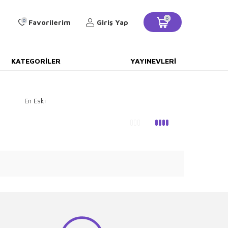
0
0
Favorilerim
Giriş Yap
KATEGORILER
YAYINEVLERI
En Eski