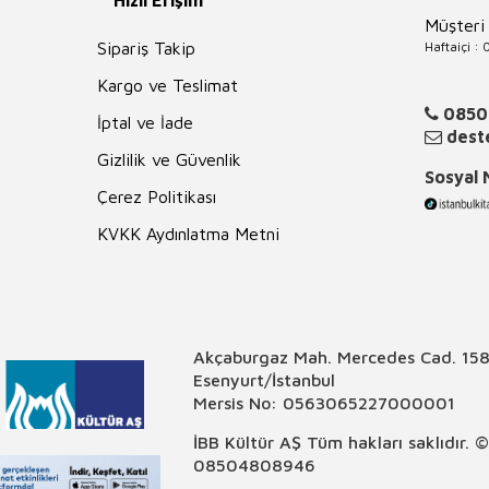
Hızlı Erişim
Müşteri
Haftaiçi :
Sipariş Takip
Kargo ve Teslimat
0850
İptal ve İade
deste
Gizlilik ve Güvenlik
Sosyal
Çerez Politikası
KVKK Aydınlatma Metni
Akçaburgaz Mah. Mercedes Cad. 158
Esenyurt/İstanbul
Mersis No: 0563065227000001
İBB Kültür AŞ Tüm hakları saklıdır. 
08504808946