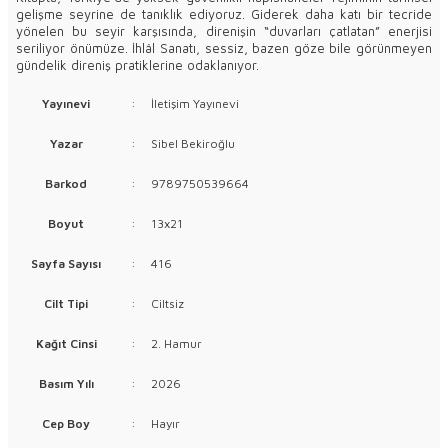
gelişme seyrine de tanıklık ediyoruz. Giderek daha katı bir tecride
yönelen bu seyir karşısında, direnişin “duvarları çatlatan” enerjisi
seriliyor önümüze. İhlâl Sanatı, sessiz, bazen göze bile görünmeyen
gündelik direniş pratiklerine odaklanıyor.
Yayınevi
:
İletişim Yayınevi
Yazar
:
Sibel Bekiroğlu
Barkod
:
9789750539664
Boyut
:
13x21
Sayfa Sayısı
:
416
Cilt Tipi
:
Ciltsiz
Kağıt Cinsi
:
2. Hamur
Basım Yılı
:
2026
Cep Boy
:
Hayır