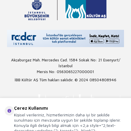
Akçaburgaz Mah. Mercedes Cad. 1584 Sokak No: 21 Esenyurt/
İstanbul
Mersis No: 0563065227000001
İBB Kültür AŞ Tüm hakları saklıdır. © 2024
08504808946
Çerez Kullanımı
Kişisel verileriniz, hizmetlerimizin daha iyi bir şekilde
sunulması için mevzuata uygun bir şekilde toplanıp işlenir.
Konuyla ilgili detaylı bilgi almak için <2;a style="2;text-
decoration:underline;"2; target="2;_blank"2;