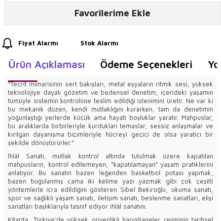
Favorilerime Ekle
Fiyat Alarmı
Stok Alarmı
Ürün Açıklaması
Ödeme Seçenekleri
Yo
“Tecrit mimarîsinin sert bakışları, metal eşyaların ritmik sesi, yüksek
teknolojiye dayalı gözetim ve bedensel denetim, içerideki yaşamın
tümüyle sistemin kontrolüne teslim edildiği izlenimini üretir. Ne var ki
bu mekanik düzen, kendi mutlaklığını kurarken, tam da denetimin
yoğunlaştığı yerlerde küçük ama hayatî boşluklar yaratır. Mahpuslar,
bu aralıklarda birbirleriyle kurdukları temaslar, sessiz anlaşmalar ve
kırılgan dayanışma biçimleriyle hücreyi geçici de olsa yaratıcı bir
şekilde dönüştürürler.”
İhlâl Sanatı, mutlak kontrol altında tutulmak üzere kapatılan
mahpusların, kontrol edilemeyen, “kapatılamayan” yaşam pratiklerini
anlatıyor. Bu sanatın bazen leğenden basketbol potası yapmak,
bazen buğulanmış cama iki kelime yazı yazmak gibi çok çeşitli
yöntemlerle icra edildiğini gösteren Sibel Bekiroğlu, okuma sanatı,
spor ve sağlıklı yaşam sanatı, iletişim sanatı, beslenme sanatları, elişi
sanatları başlıklarıyla tasnif ediyor ihlâl sanatını.
Kitapta, Türkiye’de yüksek güvenlikli hapishaneler rejiminin tarihsel