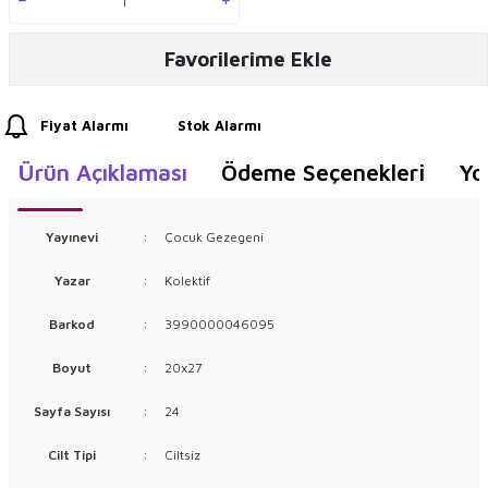
Favorilerime Ekle
Fiyat Alarmı
Stok Alarmı
Ürün Açıklaması
Ödeme Seçenekleri
Yo
Yayınevi
:
Çocuk Gezegeni
Yazar
:
Kolektif
Barkod
:
3990000046095
Boyut
:
20x27
Sayfa Sayısı
:
24
Cilt Tipi
:
Ciltsiz